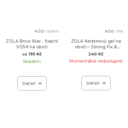
KÓD:
1638/15
KÓD:
378
ZOLA Brow Wax - fixační
ZOLA Keratinový gel na
VOSK na obočí
obočí – Strong Fix &
Nourishing, 5 ml
195 Kč
240 Kč
od
Momentálně nedostupné
Skladem
Detail
Detail