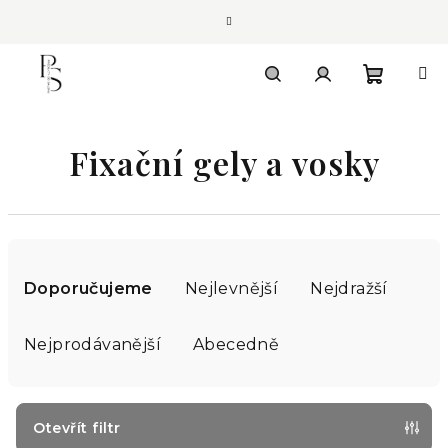
Přejít
na
obsah
Nákupn
Hledat
Přihlášení
Fixační gely a vosky
košík
Ř
a
Doporučujeme
Nejlevnější
Nejdražší
z
e
Nejprodávanější
Abecedně
n
í
p
Otevřít filtr