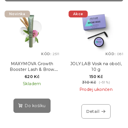
r
V
o
Novinka
Akce
ý
d
p
u
i
k
s
t
p
ů
KÓD:
2511
KÓD:
081
r
o
MAXYMOVA Growth
JOLY:LAB Vosk na obočí,
Booster Lash & Brow
10 g
d
Styling Gel – vyživující
620 Kč
150 Kč
u
stylingový gel na obočí a
310 Kč
(–51 %)
Skladem
řasy, 8 ml
k
Prodej ukončen
t
ů
Do košíku
Detail