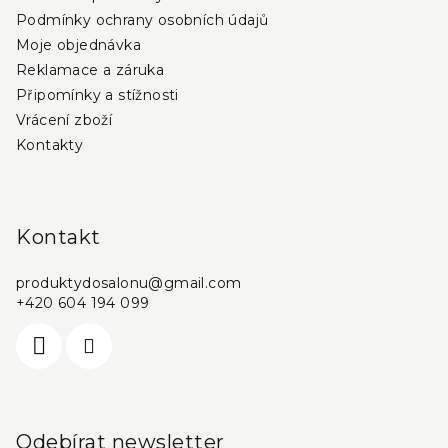
v
Podmínky ochrany osobních údajů
k
Moje objednávka
y
Reklamace a záruka
v
Připomínky a stížnosti
ý
Vrácení zboží
p
i
Kontakty
s
u
Kontakt
produktydosalonu
@
gmail.com
+420 604 194 099
Odebírat newsletter