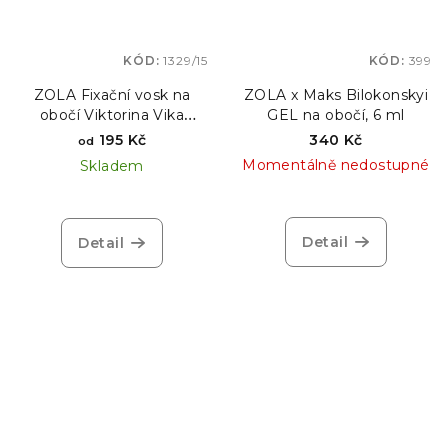
KÓD:
1329/15
KÓD:
399
ZOLA Fixační vosk na
ZOLA x Maks Bilokonskyi
obočí Viktorina Vika
GEL na obočí, 6 ml
PARADISE
195 Kč
340 Kč
od
Momentálně nedostupné
Skladem
Detail
Detail