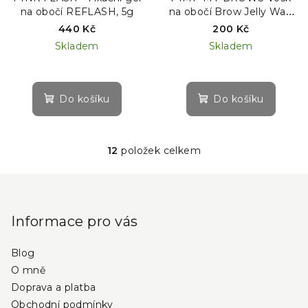
na obočí REFLASH, 5g
na obočí Brow Jelly Wax,
30 ml
440 Kč
200 Kč
Skladem
Skladem
Do košíku
Do košíku
12
položek celkem
O
v
Z
l
á
á
p
d
Informace pro vás
a
a
c
Blog
t
í
O mně
í
p
Doprava a platba
r
Obchodní podmínky