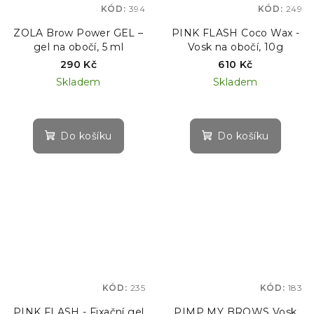
KÓD:
394
KÓD:
249
ZOLA Brow Power GEL –
PINK FLASH Coco Wax -
gel na obočí, 5 ml
Vosk na obočí, 10g
290 Kč
610 Kč
Skladem
Skladem
Do košíku
Do košíku
KÓD:
235
KÓD:
183
PINK FLASH - Fixační gel
PIMP MY BROWS Vosk