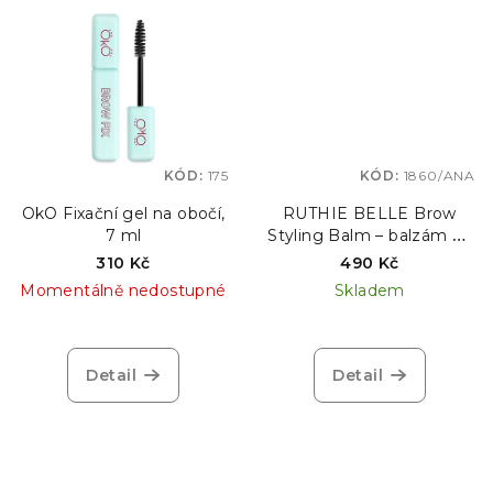
KÓD:
175
KÓD:
1860/ANA
OkO Fixační gel na obočí,
RUTHIE BELLE Brow
7 ml
Styling Balm – balzám na
styling obočí, 20 g
310 Kč
490 Kč
Momentálně nedostupné
Skladem
Detail
Detail