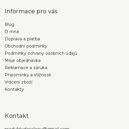
á
á
p
d
Informace pro vás
a
a
c
Blog
t
í
O mně
í
p
Doprava a platba
r
Obchodní podmínky
v
Podmínky ochrany osobních údajů
k
Moje objednávka
y
Reklamace a záruka
v
Připomínky a stížnosti
ý
Vrácení zboží
p
i
Kontakty
s
u
Kontakt
produktydosalonu
@
gmail.com