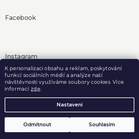
Facebook
Instagram
K personalizaci obsahu a reklam, poskytování
funkcí sociálních médií a analýze naší
návštěvnosti využíváme soubory cookies. Více
informací
zde
.
Sledovat na Instagramu
Nastavení
Copyright 2026
Produkty do salonu
. Všechna práva
vyhrazena.
Upravit nastavení cookies
Odmítnout
Souhlasím
Vytvořil Shoptet