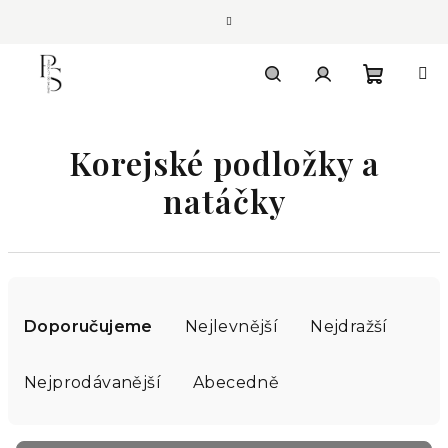
Přejít
na
obsah
Nákupn
Hledat
Přihlášení
Korejské podložky a
košík
natáčky
Ř
a
Doporučujeme
Nejlevnější
Nejdražší
z
e
Nejprodávanější
Abecedně
n
í