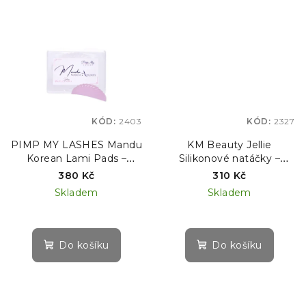
KÓD:
2403
KÓD:
2327
PIMP MY LASHES Mandu
KM Beauty Jellie
Korean Lami Pads –
Silikonové natáčky –
silikonové natáčky pro
podložky pro KOREJSKOU
380 Kč
310 Kč
korejskou laminaci řas
metodu lash liftingu, 1 pár
Skladem
Skladem
Do košíku
Do košíku