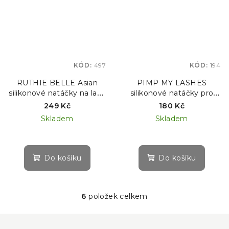
KÓD:
497
KÓD:
194
RUTHIE BELLE Asian
PIMP MY LASHES
silikonové natáčky na lash
silikonové natáčky pro
lifting, 1 pár
KOREJSKOU metodu lash
249 Kč
180 Kč
liftingu, 1 pár
Skladem
Skladem
Do košíku
Do košíku
6
položek celkem
O
v
Z
l