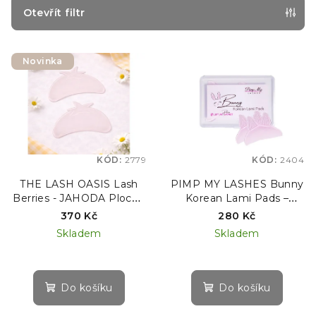
p
Otevřít filtr
r
V
o
Novinka
ý
d
p
u
i
k
s
t
p
ů
KÓD:
2779
KÓD:
2404
r
o
THE LASH OASIS Lash
PIMP MY LASHES Bunny
Berries - JAHODA Ploché
Korean Lami Pads –
d
silikonové podložky pro 1.
silikonové natáčky pro
370 Kč
280 Kč
u
krok laminace, 1 pár
korejskou laminaci řas
Skladem
Skladem
k
t
ů
Do košíku
Do košíku