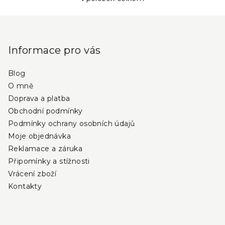
O
v
Z
l
á
á
p
d
Informace pro vás
a
a
c
Blog
t
í
O mně
í
p
Doprava a platba
r
Obchodní podmínky
v
Podmínky ochrany osobních údajů
k
Moje objednávka
y
Reklamace a záruka
v
Připomínky a stížnosti
ý
Vrácení zboží
p
i
Kontakty
s
u