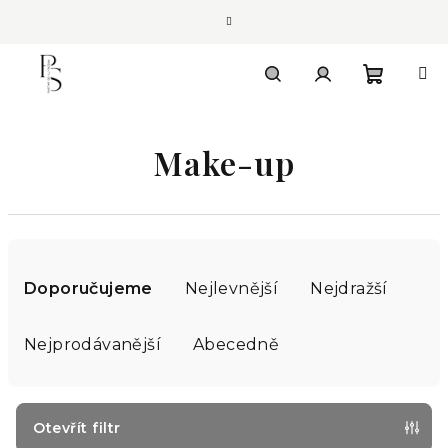
Přejít
na
obsah
Nákupn
Hledat
Přihlášení
Make-up
košík
Ř
a
Doporučujeme
Nejlevnější
Nejdražší
z
e
Nejprodávanější
Abecedně
n
í
p
Otevřít filtr