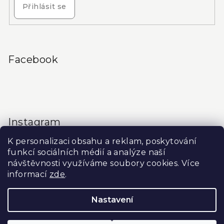
Přihlásit se
Facebook
Instagram
K personalizaci obsahu a reklam, poskytování
funkcí sociálních médií a analýze naší
návštěvnosti využíváme soubory cookies. Více
informací
zde
.
Sledovat na Instagramu
Nastavení
Copyright 2026
Produkty do salonu
. Všechna práva
vyhrazena.
Upravit nastavení cookies