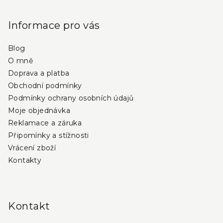
l
á
á
p
d
Informace pro vás
a
a
c
Blog
t
í
O mně
í
p
Doprava a platba
r
Obchodní podmínky
v
Podmínky ochrany osobních údajů
k
Moje objednávka
y
Reklamace a záruka
v
Připomínky a stížnosti
ý
Vrácení zboží
p
i
Kontakty
s
u
Kontakt