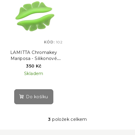
KÓD:
102
LAMITTA Chromakey
Mariposa - Silikonové
PODLOŽKY - NATÁČKY
350 Kč
na lifting SPODNÍCH řas,
Skladem
1 pár
Do košíku
3
položek celkem
O
v
Z