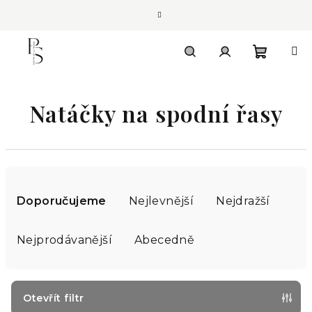
Přejít
na
obsah
Nákupn
Hledat
Přihlášení
Natáčky na spodní řasy
košík
Ř
a
Doporučujeme
Nejlevnější
Nejdražší
z
e
Nejprodávanější
Abecedně
n
í
p
Otevřít filtr