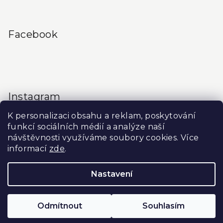
Facebook
Instagram
K personalizaci obsahu a reklam, poskytování
funkcí sociálních médií a analýze naší
návštěvnosti využíváme soubory cookies. Více
informací
zde
.
Sledovat na Instagramu
Nastavení
Copyright 2026
Produkty do salonu
. Všechna práva
vyhrazena.
Upravit nastavení cookies
Odmítnout
Souhlasím
Vytvořil Shoptet