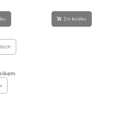
íku
Do košíku
lších
celkem
u