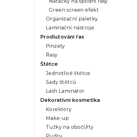
Natáčky na spodní řasy
Green screen efekt
Organizační paletky
Laminační nástroje
Prodlužování řas
Pinzety
Řasy
Štětce
Jednotlivé štětce
Sady štětců
Lash Laminator
Dekorativní kosmetika
Korektory
Make-up
Tužky na obočí/rty
Pudry