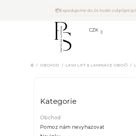
Přejít
na
📦
Expedujeme do 24 hodin od přijetí p
obsah
CZK
/
OBCHOD
/
LASH LIFT & LAMINACE OBOČÍ
/
DOMŮ
P
Přeskočit
o
kategorie
Kategorie
s
t
Obchod
r
Pomoz nám nevyhazovat