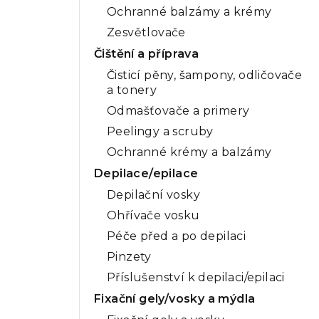
Ochranné balzámy a krémy
Zesvětlovače
Čištění a příprava
Čisticí pěny, šampony, odličovače
a tonery
Odmašťovače a primery
Peelingy a scruby
Ochranné krémy a balzámy
Depilace/epilace
Depilační vosky
Ohřívače vosku
Péče před a po depilaci
Pinzety
Příslušenství k depilaci/epilaci
Fixační gely/vosky a mýdla