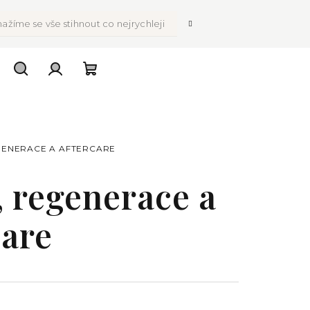
ažíme se vše stihnout co nejrychleji
Hledat
Přihlášení
Nákupní
košík
EGENERACE A AFTERCARE
, regenerace a
care