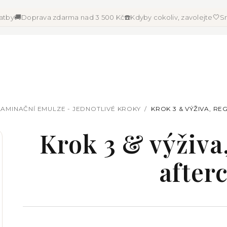
🚚
☎️
🤍
latby
Doprava zdarma nad 3 500 Kč
Kdyby cokoliv, zavolejte
Sn
LAMINAČNÍ EMULZE - JEDNOTLIVÉ KROKY
/
KROK 3 & VÝŽIVA, R
Krok 3 & výživa
after