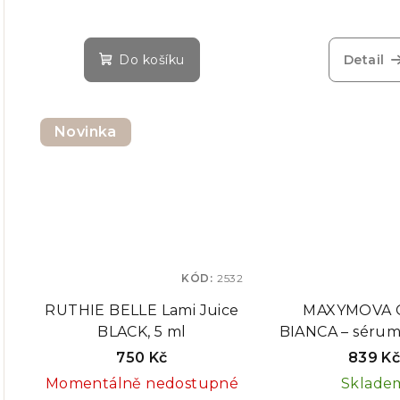
krém po laminaci obočí a
řas, 10 ml
Do košíku
Detail
Novinka
KÓD:
2532
RUTHIE BELLE Lami Juice
MAXYMOVA G
BLACK, 5 ml
BIANCA – sérum 
obočí, 15
750 Kč
839 K
Momentálně nedostupné
Sklade