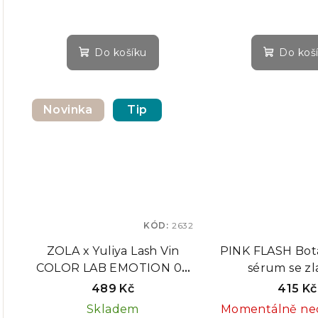
řasy a obočí
Do košíku
Do koš
Novinka
Tip
KÓD:
2632
ZOLA x Yuliya Lash Vin
PINK FLASH Bota
COLOR LAB EMOTION 03
sérum se zl
PEPTIDE BLOOM
částečkami s k
489 Kč
415 Kč
THERAPY – regenerační
Skladem
Momentálně ne