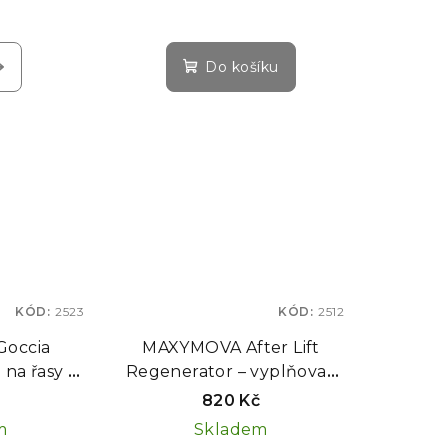
Do košíku
KÓD:
2523
KÓD:
2512
occia
MAXYMOVA After Lift
na řasy a
Regenerator – vyplňovač
 ml
řas a obočí, 15 ml
č
820 Kč
m
Skladem