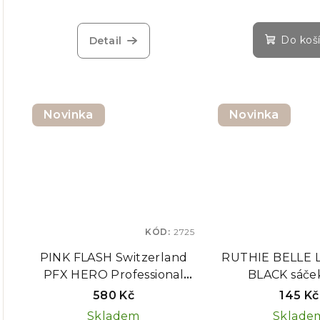
u
t
k
Do koš
Detail
ů
t
ů
Novinka
Novinka
KÓD:
2725
PINK FLASH Switzerland
RUTHIE BELLE L
PFX HERO Professional
BLACK sáček
Lash & Brow Concentrate –
580 Kč
145 Kč
regenerační koncentrát na
Skladem
Sklade