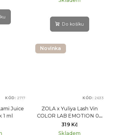
Skladem
íku
Do košíku
Novinka
KÓD:
2717
KÓD:
2633
ami Juice
ZOLA x Yuliya Lash Vin
 1 ml
COLOR LAB EMOTION 03
PEPTIDE BLOOM
319 Kč
THERAPY – testovací
m
Skladem