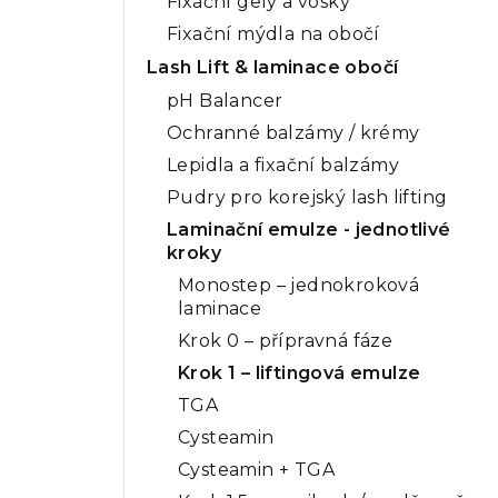
Fixační gely a vosky
Fixační mýdla na obočí
Lash Lift & laminace obočí
pH Balancer
Ochranné balzámy / krémy
Lepidla a fixační balzámy
Pudry pro korejský lash lifting
Laminační emulze - jednotlivé
kroky
Monostep – jednokroková
laminace
Krok 0 – přípravná fáze
Krok 1 – liftingová emulze
TGA
Cysteamin
Cysteamin + TGA