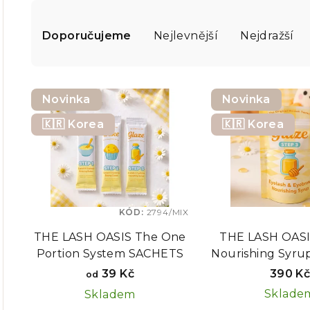
Ř
a
Doporučujeme
Nejlevnější
Nejdražší
z
V
e
Novinka
Novinka
ý
n
🇰🇷 Korea
🇰🇷 Korea
p
í
i
p
s
r
p
KÓD:
2794/MIX
o
THE LASH OASIS The One
THE LASH OAS
r
d
Portion System SACHETS
Nourishing Syru
o
Závěrečná vyživu
u
39 Kč
390 K
od
10 x 1 m
d
Sklade
Skladem
k