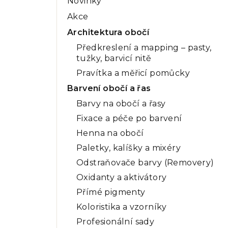
Novinky
a
Akce
n
Architektura obočí
n
Předkreslení a mapping – pasty,
tužky, barvicí nitě
í
Pravítka a měřicí pomůcky
p
Barvení obočí a řas
a
Barvy na obočí a řasy
n
Fixace a péče po barvení
Henna na obočí
e
Paletky, kalíšky a mixéry
l
Odstraňovače barvy (Removery)
Oxidanty a aktivátory
Přímé pigmenty
Koloristika a vzorníky
Profesionální sady