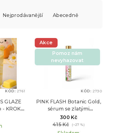
Nejprodávanější
Abecedně
Akce
Pomoz nám
nevyhazovat
KÓD:
2761
KÓD:
2730
IS GLAZE
PINK FLASH Botanic Gold,
p - KROK 3
sérum se zlatými
jící péče,
částečkami s kartáčkem
č
300 Kč
l
EXPIRACE 01/2027
415 Kč
(–27 %)
m