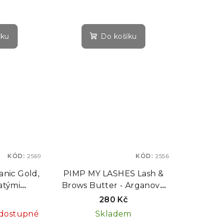
balení regeneračního
krému po laminaci obočí a
řas, 3 × 1 ml
íku
Do košíku
KÓD:
2569
KÓD:
2556
nic Gold,
PIMP MY LASHES Lash &
atými
Brows Butter - Arganové
artáčkem
MÁSLO na řasy a obočí, 10
280 Kč
g
dostupné
Skladem