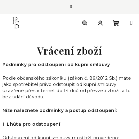
Přejít
na
obsah
Nákupn
Hledat
Přihlášení
Vrácení zboží
košík
Podmínky pro odstoupení od kupní smlouvy
Podle občanského zákoníku (zákon č. 89/2012 Sb.) máte
jako spotřebitel právo odstoupit od kupní smlouvy
uzavřené přes internet do 14 dnů od převzetí zboží, a to
bez udání důvodu.
Níže naleznete podmínky a postup odstoupení:
1. Lhůta pro odstoupení
Odstoupení od kupní smlouvy musí být provedeno: