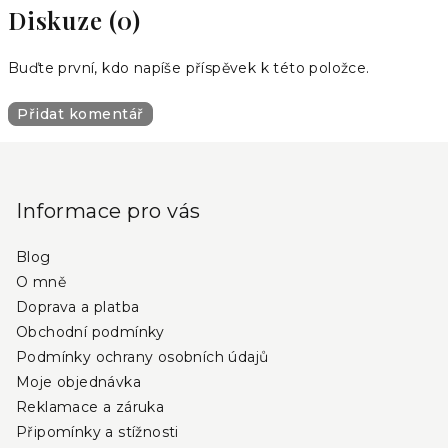
Diskuze (0)
Buďte první, kdo napíše příspěvek k této položce.
Přidat komentář
Z
á
p
Informace pro vás
a
Blog
t
O mně
í
Doprava a platba
Obchodní podmínky
Podmínky ochrany osobních údajů
Moje objednávka
Reklamace a záruka
Připomínky a stížnosti