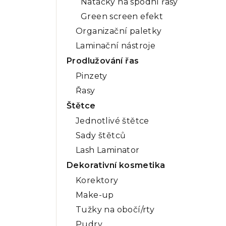
Natáčky na spodní řasy
Green screen efekt
Organizační paletky
Laminační nástroje
Prodlužování řas
Pinzety
Řasy
Štětce
Jednotlivé štětce
Sady štětců
Lash Laminator
Dekorativní kosmetika
Korektory
Make-up
Tužky na obočí/rty
Pudry