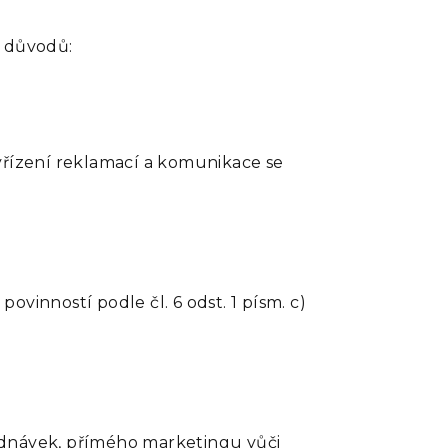
h důvodů:
yřízení reklamací a komunikace se
vinností podle čl. 6 odst. 1 písm. c)
ednávek, přímého marketingu vůči