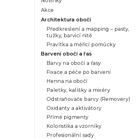
Novinky
a
Akce
n
Architektura obočí
n
Předkreslení a mapping – pasty,
tužky, barvicí nitě
í
Pravítka a měřicí pomůcky
p
Barvení obočí a řas
a
Barvy na obočí a řasy
n
Fixace a péče po barvení
Henna na obočí
e
Paletky, kalíšky a mixéry
l
Odstraňovače barvy (Removery)
Oxidanty a aktivátory
Přímé pigmenty
Koloristika a vzorníky
Profesionální sady