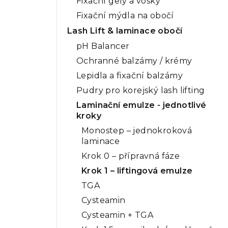
Fixační gely a vosky
Fixační mýdla na obočí
Lash Lift & laminace obočí
pH Balancer
Ochranné balzámy / krémy
Lepidla a fixační balzámy
Pudry pro korejský lash lifting
Laminační emulze - jednotlivé
kroky
Monostep – jednokroková
laminace
Krok 0 – přípravná fáze
Krok 1 – liftingová emulze
TGA
Cysteamin
Cysteamin + TGA