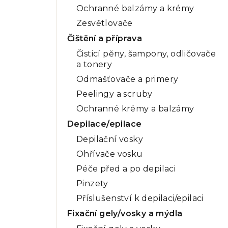
Ochranné balzámy a krémy
Zesvětlovače
Čištění a příprava
Čisticí pěny, šampony, odličovače
a tonery
Odmašťovače a primery
Peelingy a scruby
Ochranné krémy a balzámy
Depilace/epilace
Depilační vosky
Ohřívače vosku
Péče před a po depilaci
Pinzety
Příslušenství k depilaci/epilaci
Fixační gely/vosky a mýdla