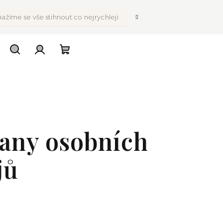
ažíme se vše stihnout co nejrychleji
Hledat
Přihlášení
Nákupní
košík
any osobních
jů