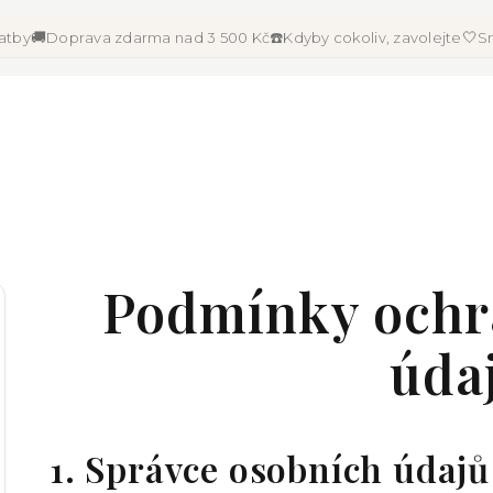
🚚
☎️
🤍
latby
Doprava zdarma nad 3 500 Kč
Kdyby cokoliv, zavolejte
Sn
Podmínky ochr
úda
1. Správce osobních údajů