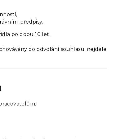
nností,
ávními předpisy.
dla po dobu 10 let.
chovávány do odvolání souhlasu, nejdéle
ů
pracovatelům: