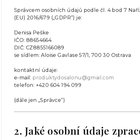
Správcem osobních údajů podle čl. 4 bod 7 Na
(EU) 2016/679 („GDPR“) je:
Denisa Peške
IČO: 88654664
DIČ: CZ8855166089
se sídlem: Aloise Gavlase 57/1, 700 30 Ostrava
kontaktní údaje:
e-mail:
produktydosalonu@
gmail.com
telefon: +420 604 194 099
(dále jen „Správce“)
2. Jaké osobní údaje zpr