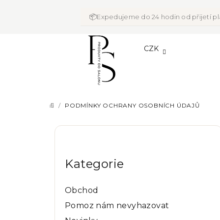
Přejít
na
📦
Expedujeme do 24 hodin od přijetí p
obsah
CZK
/
PODMÍNKY OCHRANY OSOBNÍCH ÚDAJŮ
DOMŮ
P
Přeskočit
o
kategorie
Kategorie
s
t
Obchod
r
Pomoz nám nevyhazovat