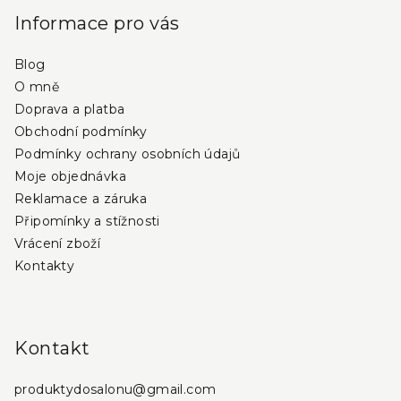
í
í
p
Informace pro vás
p
a
r
Blog
t
v
O mně
í
k
Doprava a platba
y
Obchodní podmínky
v
Podmínky ochrany osobních údajů
ý
Moje objednávka
p
i
Reklamace a záruka
s
Připomínky a stížnosti
u
Vrácení zboží
Kontakty
Kontakt
produktydosalonu
@
gmail.com