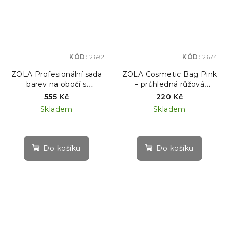
KÓD:
2692
KÓD:
2674
ZOLA Profesionální sada
ZOLA Cosmetic Bag Pink
barev na obočí s
– průhledná růžová
kolagenem v sáčcích – 5
kosmetická taštička
555 Kč
220 Kč
odstínů + 5× oxidant 3 %
Skladem
Skladem
(10 × 5 ml)
Do košíku
Do košíku