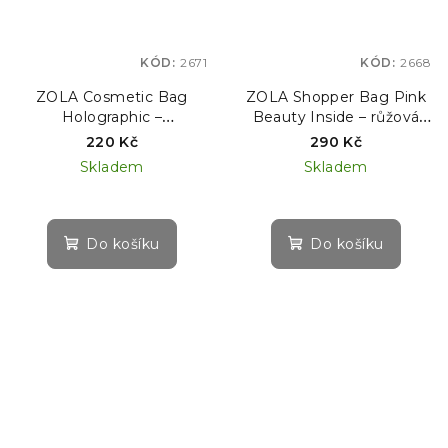
KÓD:
2671
KÓD:
2668
ZOLA Cosmetic Bag
ZOLA Shopper Bag Pink
Holographic –
Beauty Inside – růžová
holografická kosmetická
taška
220 Kč
290 Kč
taštička
Skladem
Skladem
Do košíku
Do košíku