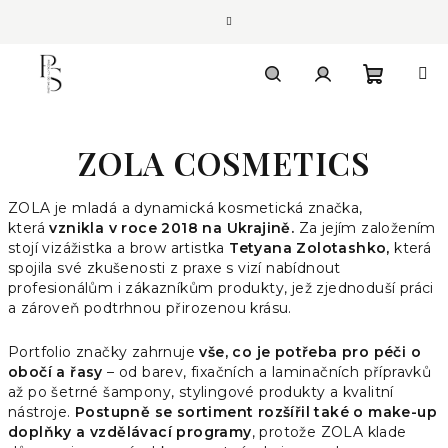
Přejít
na
obsah
Nákupn
Hledat
Přihlášení
ZOLA COSMETICS
košík
ZOLA je mladá a dynamická kosmetická značka,
která
vznikla v roce 2018 na Ukrajině.
Za jejím založením
stojí vizážistka a brow artistka
Tetyana Zolotashko,
která
spojila své zkušenosti z praxe s vizí nabídnout
profesionálům i zákazníkům produkty, jež zjednoduší práci
a zároveň podtrhnou přirozenou krásu.
Portfolio značky zahrnuje
vše, co je potřeba pro péči o
obočí a řasy
– od barev, fixačních a laminačních přípravků
až po šetrné šampony, stylingové produkty a kvalitní
nástroje.
Postupně se sortiment rozšířil také o make-up
doplňky a vzdělávací programy
, protože ZOLA klade