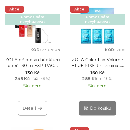
í
V
p
Akce
Akce
ý
r
Pomoz nám
Pomoz nám
p
nevyhazovat
nevyhazovat
o
i
d
s
u
p
k
KÓD:
2710/ERN
KÓD:
2695
r
t
o
ZOLA niť pro architekturu
ZOLA Color Lab Volume
ů
obočí, 30 m EXPIRACE
BLUE FIXER - Laminace
d
01.2027
řas a obočí (Krok 2), 3 × 1
130 Kč
160 Kč
u
ml EXPIRACE 09/26
245 Kč
285 Kč
(až –49 %)
(–43 %)
k
Skladem
Skladem
t
ů
Detail
Do košíku