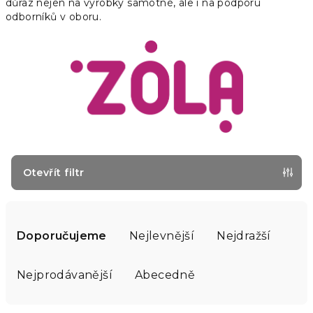
důraz nejen na výrobky samotné, ale i na podporu
odborníků v oboru.
Otevřít filtr
Ř
a
Doporučujeme
Nejlevnější
Nejdražší
z
e
Nejprodávanější
Abecedně
n