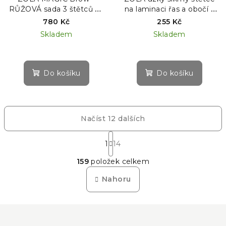
RŮŽOVÁ sada 3 štětců na
na laminaci řas a obočí –
barvení obočí
RŮŽOVÁ EDICE #01
780 Kč
255 Kč
Skladem
Skladem
Do košíku
Do košíku
Načíst 12 dalších
S
t
1
14
O
r
159
položek celkem
á
v
n
l
Nahoru
k
á
o
d
v
Z
a
á
n
á
c