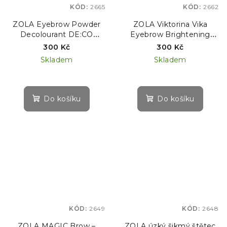
KÓD:
2665
KÓD:
2662
ZOLA Eyebrow Powder
ZOLA Viktorina Vika
Decolourant DE:CO
Eyebrow Brightening
Powder - Zesvětlující pudr
Purple BB Blond Powder
300 Kč
300 Kč
na obočí a odstranění
– zesvětlující pudr, 10 g
Skladem
Skladem
pigmentu, 10 g
Do košíku
Do košíku
KÓD:
2649
KÓD:
2648
ZOLA MAGIC Brow –
ZOLA úzký šikmý štětec