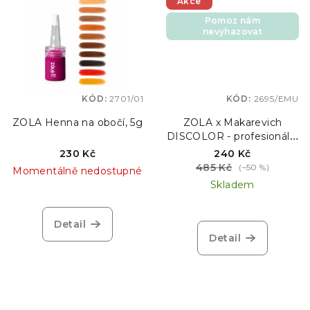
Akce
Pomoz nám
nevyhazovat
KÓD:
2701/01
KÓD:
2695/EMU
ZOLA Henna na obočí, 5g
ZOLA x Makarevich
DISCOLOR - profesionální
odstraňovač barvy z
230 Kč
240 Kč
obočí, 10 ml – Emulze 1 +
485 Kč
(–50 %)
Momentálně nedostupné
Emulze 2 EXPIRACE
Skladem
26.09.2026
Detail
Detail