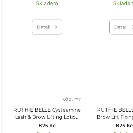
Skladem
Sklade
Detail
Detail
KÓD:
477
RUTHIE BELLE Cysteamine
RUTHIE BELLE
Lash & Brow Lifting Lotion
Brow Lift Fixin
KROK 1, 10 ml
KROK 2, 1
825 Kč
825 Kč