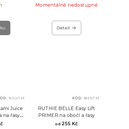
y, 7 párů
m
Momentálně nedostupné
ch natáček
íku
Detail
ÓD:
1902/1 M
KÓD:
1893/1 M
ami Juice
RUTHIE BELLE Easy Lift
a na řasy a
PRIMER na obočí a řasy
Kč
255 Kč
od