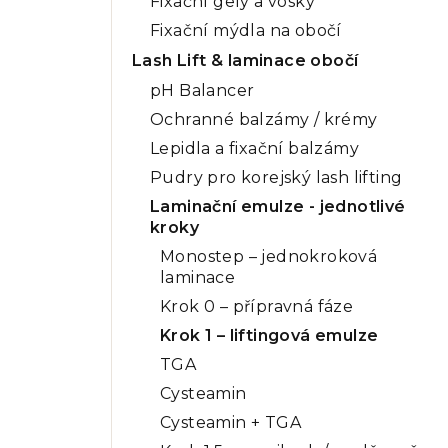
Fixační gely a vosky
Fixační mýdla na obočí
Lash Lift & laminace obočí
pH Balancer
Ochranné balzámy / krémy
Lepidla a fixační balzámy
Pudry pro korejský lash lifting
Laminační emulze - jednotlivé
kroky
Monostep – jednokroková
laminace
Krok 0 – přípravná fáze
Krok 1 – liftingová emulze
TGA
Cysteamin
Cysteamin + TGA