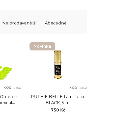
Nejprodávanější
Abecedně
Novinka
KÓD:
2550
KÓD:
2532
Glueless
RUTHIE BELLE Lami Juice
omical
BLACK, 5 ml
atomické
č
750 Kč