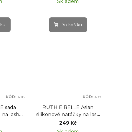
m
Skladem
íku
Do košíku
KÓD:
498
KÓD:
497
E sada
RUTHIE BELLE Asian
na lash
silikonové natáčky na lash
párů
lifting, 1 pár
249 Kč
m
Skladem