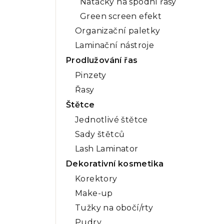
Natáčky na spodní řasy
Green screen efekt
Organizační paletky
Laminační nástroje
Prodlužování řas
Pinzety
Řasy
Štětce
Jednotlivé štětce
Sady štětců
Lash Laminator
Dekorativní kosmetika
Korektory
Make-up
Tužky na obočí/rty
Pudry