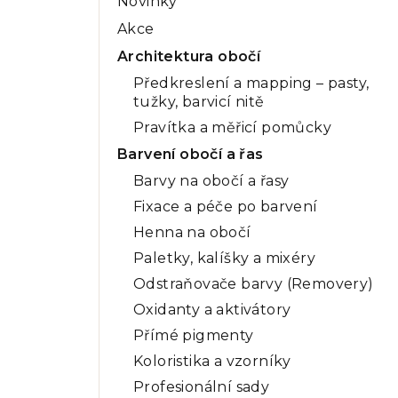
Novinky
a
Akce
n
Architektura obočí
n
Předkreslení a mapping – pasty,
tužky, barvicí nitě
í
Pravítka a měřicí pomůcky
p
Barvení obočí a řas
a
Barvy na obočí a řasy
n
Fixace a péče po barvení
Henna na obočí
e
Paletky, kalíšky a mixéry
l
Odstraňovače barvy (Removery)
Oxidanty a aktivátory
Přímé pigmenty
Koloristika a vzorníky
Profesionální sady