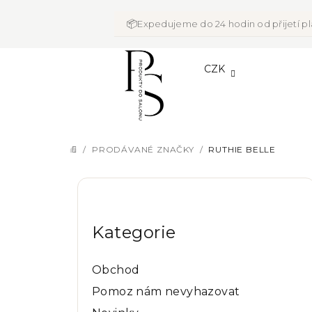
Přejít
na
📦
Expedujeme do 24 hodin od přijetí p
obsah
CZK
/
PRODÁVANÉ ZNAČKY
/
RUTHIE BELLE
DOMŮ
P
Přeskočit
o
kategorie
Kategorie
s
t
Obchod
r
Pomoz nám nevyhazovat