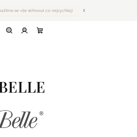
ažíme se vše stihnout co nejrychleji
Hledat
Přihlášení
Nákupní
košík
 BELLE