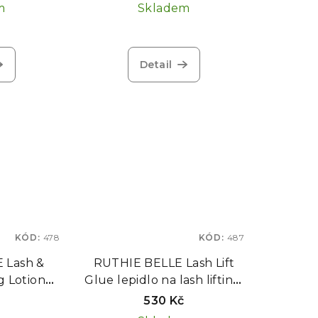
m
Skladem
Detail
KÓD:
478
KÓD:
487
 Lash &
RUTHIE BELLE Lash Lift
g Lotion
Glue lepidlo na lash lifting,
0 ml
5 g
530 Kč