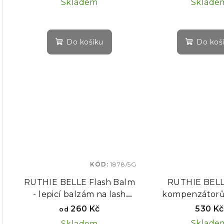
Skladem
Sklade
Do košíku
Do koš
KÓD:
1878/5G
RUTHIE BELLE Flash Balm
RUTHIE BELL
- lepicí balzám na lash
kompenzátorů 
lifting
lifting, 7 
260 Kč
530 Kč
od
Sklade
Skladem