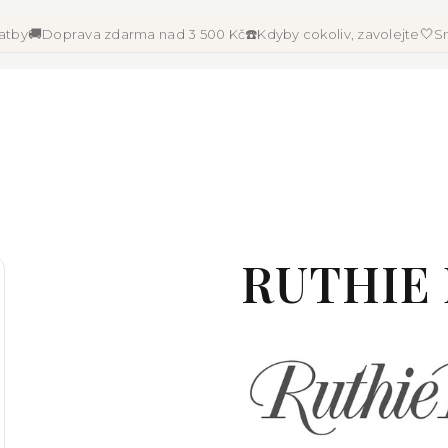
🚚
☎️
🤍
latby
Doprava zdarma nad 3 500 Kč
Kdyby cokoliv, zavolejte
Sn
RUTHIE