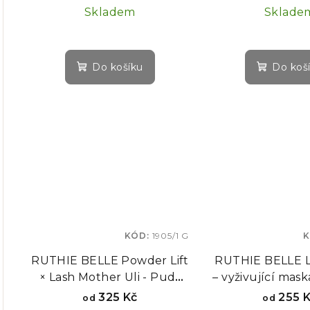
HYBRIDNÍ natáčk
d
Skladem
Sklade
k
+ 3 páry spodní
u
t
k
Do košíku
Do koš
ů
t
ů
KÓD:
1905/1 G
K
RUTHIE BELLE Powder Lift
RUTHIE BELLE L
× Lash Mother Uli - Pudr
– vyživující mask
na Lash Lifting
obočí
325 Kč
255 
od
od