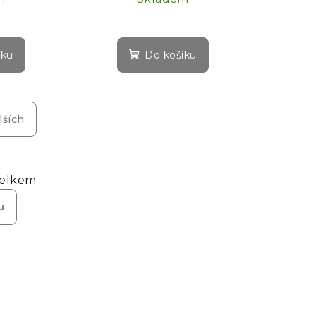
íku
Do košíku
lších
celkem
u