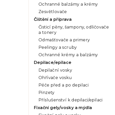
Ochranné balzámy a krémy
Zesvětlovače
Čištění a příprava
Čisticí pěny, šampony, odličovače
a tonery
Odmašťovače a primery
Peelingy a scruby
Ochranné krémy a balzámy
Depilace/epilace
Depilační vosky
Ohřívače vosku
Péče před a po depilaci
Pinzety
Příslušenství k depilaci/epilaci
Fixační gely/vosky a mýdla