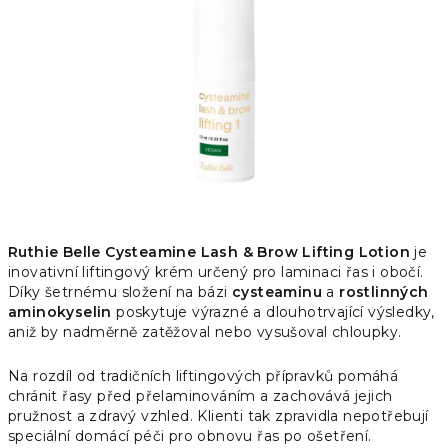
hvězdiček.
Ruthie Belle Cysteamine Lash & Brow Lifting Lotion
je
inovativní liftingový krém určený pro laminaci řas i obočí.
Díky šetrnému složení na bázi
cysteaminu
a
rostlinných
aminokyselin
poskytuje výrazné a dlouhotrvající výsledky,
aniž by nadměrně zatěžoval nebo vysušoval chloupky.
Na rozdíl od tradičních liftingových přípravků pomáhá
chránit řasy před přelaminováním a zachovává jejich
pružnost a zdravý vzhled. Klienti tak zpravidla nepotřebují
speciální domácí péči pro obnovu řas po ošetření.