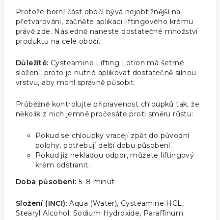
Protože horní část obočí bývá nejobtížnější na
přetvarování, začněte aplikaci liftingového krému
právě zde. Následně naneste dostatečné množství
produktu na celé obočí.
Důležité:
Cysteamine Lifting Lotion má šetrné
složení, proto je nutné aplikovat dostatečně silnou
vrstvu, aby mohl správně působit.
Průběžně kontrolujte připravenost chloupků tak, že
několik z nich jemně pročesáte proti směru růstu:
Pokud se chloupky vracejí zpět do původní
polohy, potřebují delší dobu působení.
Pokud již nekladou odpor, můžete liftingový
krém odstranit.
Doba působení:
5–8 minut
Složení (INCI):
Aqua (Water), Cysteamine HCL,
Stearyl Alcohol, Sodium Hydroxide, Paraffinum