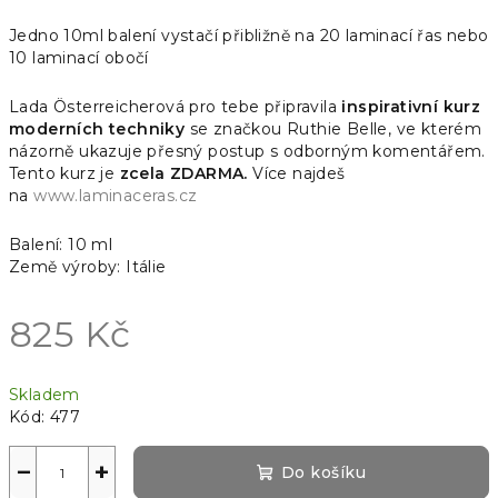
Jedno 10ml balení vystačí přibližně na 20 laminací řas nebo
10 laminací obočí
Lada Österreicherová pro tebe připravila
inspirativní kurz
moderních techniky
se značkou Ruthie Belle, ve kterém
názorně ukazuje přesný postup s odborným komentářem.
Tento kurz je
zcela ZDARMA.
Více najdeš
na
www.laminaceras.cz
Balení: 10 ml
Země výroby: Itálie
825 Kč
Měrná
Skladem
cena:
Kód:
477
−
+
Do košíku