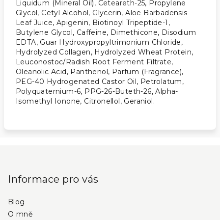
Liquidum (Mineral Oil), Ceteareth-25, Propylene
Glycol, Cetyl Alcohol, Glycerin, Aloe Barbadensis
Leaf Juice, Apigenin, Biotinoyl Tripeptide-1,
Butylene Glycol, Caffeine, Dimethicone, Disodium
EDTA, Guar Hydroxypropyltrimonium Chloride,
Hydrolyzed Collagen, Hydrolyzed Wheat Protein,
Leuconostoc/Radish Root Ferment Filtrate,
Oleanolic Acid, Panthenol, Parfum (Fragrance),
PEG-40 Hydrogenated Castor Oil, Petrolatum,
Polyquaternium-6, PPG-26-Buteth-26, Alpha-
Isomethyl Ionone, Citronellol, Geraniol.
Z
á
p
Informace pro vás
a
Blog
t
O mně