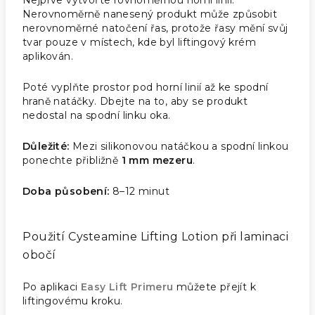
Nejprve vytvořte rovnoměrnou horní linii.
Nerovnoměrně nanesený produkt může způsobit
nerovnoměrné natočení řas, protože řasy mění svůj
tvar pouze v místech, kde byl liftingový krém
aplikován.
Poté vyplňte prostor pod horní linií až ke spodní
hraně natáčky. Dbejte na to, aby se produkt
nedostal na spodní linku oka.
Důležité:
Mezi silikonovou natáčkou a spodní linkou
ponechte přibližně
1 mm mezeru
.
Doba působení:
8–12 minut
Použití Cysteamine Lifting Lotion při laminaci
obočí
Po aplikaci
Easy Lift Primeru
můžete přejít k
liftingovému kroku.