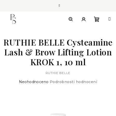
Přejít
na
obsah
Nákupn
Hledat
Přihlášení
RUTHIE BELLE Cysteamine
košík
Lash & Brow Lifting Lotion
KROK 1, 10 ml
RUTHIE BELLE
Průměrné
Neohodnoceno
Podrobnosti hodnocení
hodnocení
produktu
je
0,0
z
5