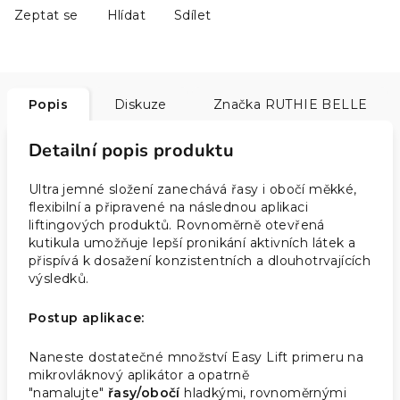
Zeptat se
Hlídat
Sdílet
Popis
Diskuze
Značka
RUTHIE BELLE
Detailní popis produktu
Ultra jemné složení zanechává řasy i obočí měkké,
flexibilní a připravené na následnou aplikaci
liftingových produktů. Rovnoměrně otevřená
kutikula umožňuje lepší pronikání aktivních látek a
přispívá k dosažení konzistentních a dlouhotrvajících
výsledků.
Postup aplikace:
Naneste dostatečné množství Easy Lift primeru na
mikrovláknový aplikátor a opatrně
"namalujte"
řasy/obočí
hladkými, rovnoměrnými