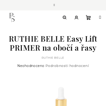
Přejít
na
obsah
Nákupn
Hledat
Přihlášení
RUTHIE BELLE Easy Lift
košík
PRIMER na obočí a řasy
RUTHIE BELLE
Průměrné
Neohodnoceno
Podrobnosti hodnocení
hodnocení
produktu
je
0,0
z
5
hvězdiček.