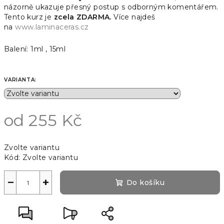
názorně ukazuje přesný postup s odborným komentářem.
Tento kurz je
zcela ZDARMA.
Více najdeš
na
www.laminaceras.cz
Balení: 1ml , 15ml
VARIANTA:
od
255 Kč
Měrná
Zvolte variantu
cena:
Kód:
Zvolte variantu
−
+
Do košíku