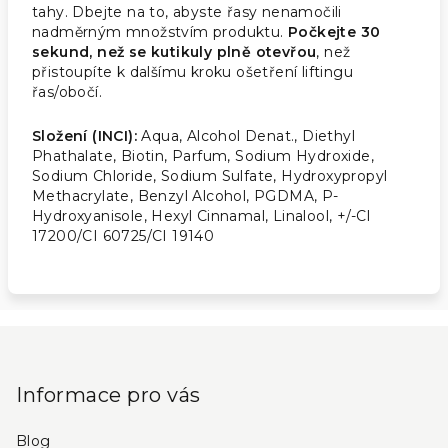
tahy. Dbejte na to, abyste řasy nenamočili
nadměrným množstvím produktu.
Počkejte 30
sekund, než se kutikuly plně otevřou
, než
přistoupíte k dalšímu kroku ošetření liftingu
řas/obočí.
Složení (INCI):
Aqua, Alcohol Denat., Diethyl
Phathalate, Biotin, Parfum, Sodium Hydroxide,
Sodium Chloride, Sodium Sulfate, Hydroxypropyl
Methacrylate, Benzyl Alcohol, PGDMA, P-
Hydroxyanisole, Hexyl Cinnamal, Linalool, +/-CI
17200/CI 60725/CI 19140
Z
á
p
Informace pro vás
a
Blog