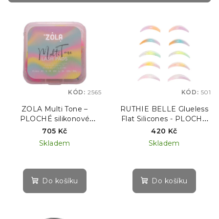
r
V
o
ý
d
p
u
i
k
s
t
p
ů
KÓD:
2565
KÓD:
501
r
o
ZOLA Multi Tone –
RUTHIE BELLE Glueless
PLOCHÉ silikonové
Flat Silicones - PLOCHÉ
d
natáčky pro laminaci řas,
natáčky, 5 párů
705 Kč
420 Kč
u
8 párů
Skladem
Skladem
k
t
ů
Do košíku
Do košíku