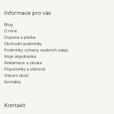
l
á
á
p
d
Informace pro vás
a
a
c
Blog
t
í
O mně
í
p
Doprava a platba
r
Obchodní podmínky
v
Podmínky ochrany osobních údajů
k
Moje objednávka
y
Reklamace a záruka
v
Připomínky a stížnosti
ý
Vrácení zboží
p
i
Kontakty
s
u
Kontakt