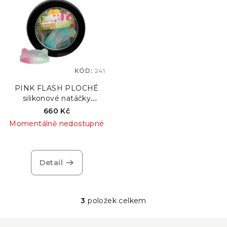
KÓD:
241
PINK FLASH PLOCHÉ
silikonové natáčky
PANDA , 10 párů
660 Kč
Momentálně nedostupné
Detail
3
položek celkem
O
v
Z