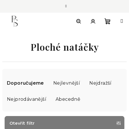
Přejít
na
obsah
Nákupn
Hledat
Přihlášení
Ploché natáčky
košík
Ř
a
Doporučujeme
Nejlevnější
Nejdražší
z
e
Nejprodávanější
Abecedně
n
í
p
Otevřít filtr