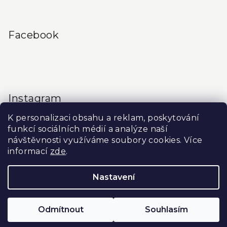
Facebook
Instagram
K personalizaci obsahu a reklam, poskytování
funkcí sociálních médií a analýze naší
návštěvnosti využíváme soubory cookies. Více
informací
zde
.
Sledovat na Instagramu
Nastavení
Copyright 2026
Produkty do salonu
. Všechna práva
vyhrazena.
Upravit nastavení cookies
Odmítnout
Souhlasím
Vytvořil Shoptet