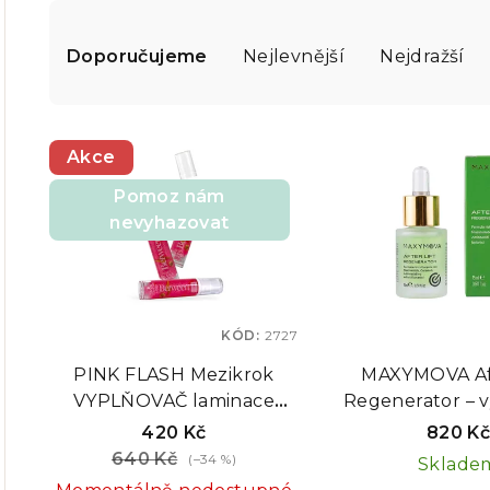
Ř
a
Doporučujeme
Nejlevnější
Nejdražší
z
V
e
Akce
ý
n
Pomoz nám
p
í
nevyhazovat
i
p
s
r
p
KÓD:
2727
o
PINK FLASH Mezikrok
MAXYMOVA Aft
r
d
VYPLŇOVAČ laminace
Regenerator – 
o
BETWEEN, 7 ml EXPIRACE
řas a obočí,
u
420 Kč
820 K
12/2026
640 Kč
d
(–34 %)
Sklade
k