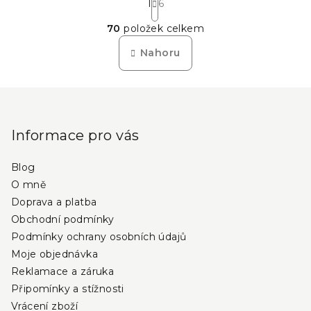
t
1
6
O
r
70
položek celkem
á
v
n
l
Nahoru
k
á
o
d
v
Z
a
á
n
á
c
í
í
p
Informace pro vás
p
a
r
Blog
t
v
O mně
í
k
Doprava a platba
y
Obchodní podmínky
v
Podmínky ochrany osobních údajů
ý
Moje objednávka
p
i
Reklamace a záruka
s
Připomínky a stížnosti
u
Vrácení zboží