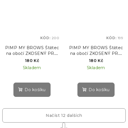
KÓD:
200
KÓD:
199
PIMP MY BROWS Štětec
PIMP MY BROWS Štětec
na obočí ZKOSENÝ PRO
na obočí ZKOSENÝ PRO
#3
#2
180 Kč
180 Kč
Skladem
Skladem
Do košíku
Do košíku
Načíst 12 dalších
S