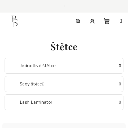
Přejít
na
obsah
Nákupn
Hledat
Přihlášení
Štětce
košík
Jednotlivé štětce
Sady štětců
Lash Laminator