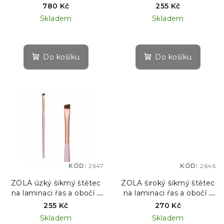
d
barvení obočí
RŮŽOVÁ EDICE #01
780 Kč
255 Kč
u
Skladem
Skladem
k
t
ů
Do košíku
Do košíku
KÓD:
2647
KÓD:
2646
ZOLA úzký šikmý štětec
ZOLA široký šikmý štětec
na laminaci řas a obočí –
na laminaci řas a obočí –
SVĚTLE RŮŽOVÁ EDICE
RŮŽOVÁ EDICE #02
255 Kč
270 Kč
#01
Skladem
Skladem