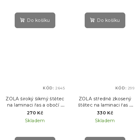
Do košíku
Do košíku
KÓD:
2645
KÓD:
299
ZOLA široký šikmý štětec
ZOLA středně zkosený
na laminaci řas a obočí –
štětec na laminaci řas a
SVĚTLE RŮŽOVÁ EDICE
obočí – RŮŽOVÁ EDICE
270 Kč
330 Kč
#02
#8
Skladem
Skladem