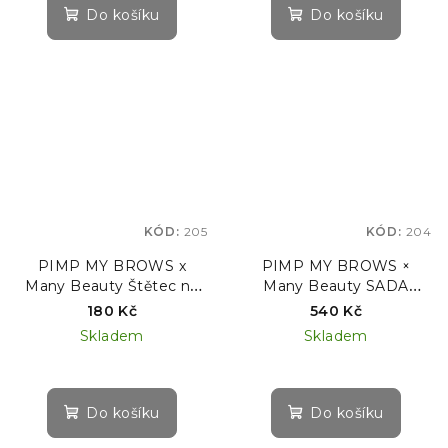
Do košíku
Do košíku
KÓD:
205
KÓD:
204
PIMP MY BROWS x
PIMP MY BROWS ×
Many Beauty Štětec na
Many Beauty SADA
obočí HOLOGRAFICKÝ
profesionálních štětců na
180 Kč
540 Kč
ZKOSENÝ #1
obočí
Skladem
Skladem
Do košíku
Do košíku