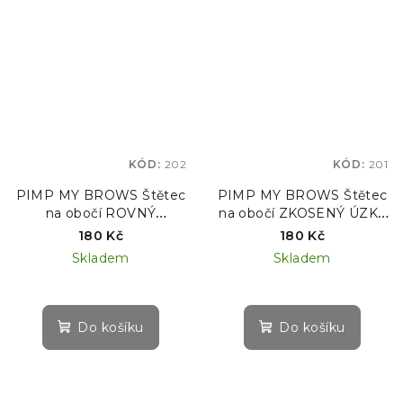
KÓD:
202
KÓD:
201
PIMP MY BROWS Štětec
PIMP MY BROWS Štětec
na obočí ROVNÝ
na obočí ZKOSENÝ ÚZKÝ
PODLOUHLÝ PRO #5
PRO #4
180 Kč
180 Kč
Skladem
Skladem
Do košíku
Do košíku