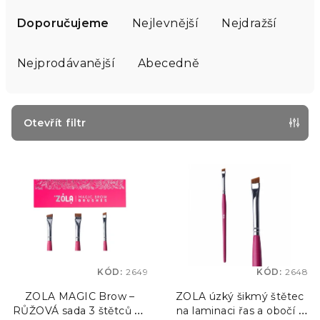
Ř
a
Doporučujeme
Nejlevnější
Nejdražší
z
e
Nejprodávanější
Abecedně
n
í
p
Otevřít filtr
r
V
o
ý
d
p
u
i
k
s
t
p
ů
KÓD:
2649
KÓD:
2648
r
o
ZOLA MAGIC Brow –
ZOLA úzký šikmý štětec
RŮŽOVÁ sada 3 štětců na
na laminaci řas a obočí –