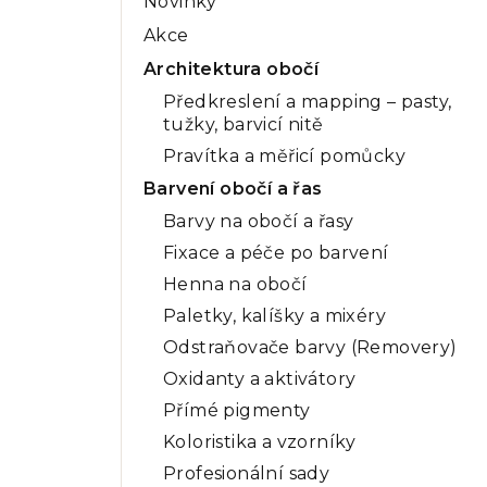
Novinky
a
Akce
n
Architektura obočí
n
Předkreslení a mapping – pasty,
tužky, barvicí nitě
í
Pravítka a měřicí pomůcky
p
Barvení obočí a řas
a
Barvy na obočí a řasy
n
Fixace a péče po barvení
Henna na obočí
e
Paletky, kalíšky a mixéry
l
Odstraňovače barvy (Removery)
Oxidanty a aktivátory
Přímé pigmenty
Koloristika a vzorníky
Profesionální sady