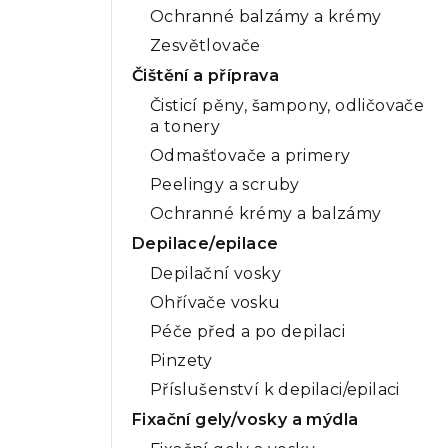
Ochranné balzámy a krémy
Zesvětlovače
Čištění a příprava
Čisticí pěny, šampony, odličovače
a tonery
Odmašťovače a primery
Peelingy a scruby
Ochranné krémy a balzámy
Depilace/epilace
Depilační vosky
Ohřívače vosku
Péče před a po depilaci
Pinzety
Příslušenství k depilaci/epilaci
Fixační gely/vosky a mýdla