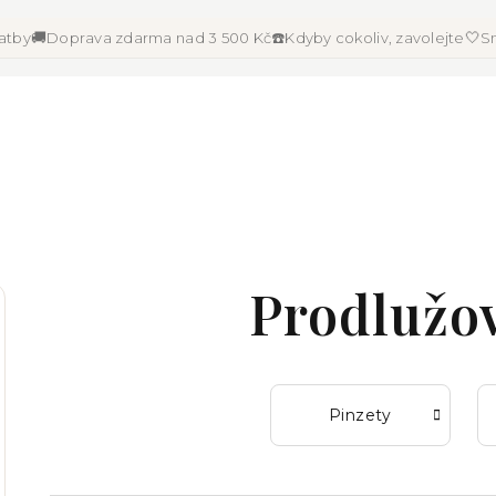
🚚
☎️
🤍
latby
Doprava zdarma nad 3 500 Kč
Kdyby cokoliv, zavolejte
Sn
Prodlužov
Pinzety