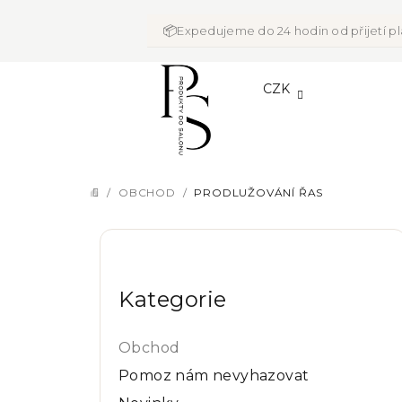
Přejít
na
📦
Expedujeme do 24 hodin od přijetí p
obsah
CZK
/
OBCHOD
/
PRODLUŽOVÁNÍ ŘAS
DOMŮ
P
Přeskočit
o
kategorie
Kategorie
s
t
Obchod
r
Pomoz nám nevyhazovat