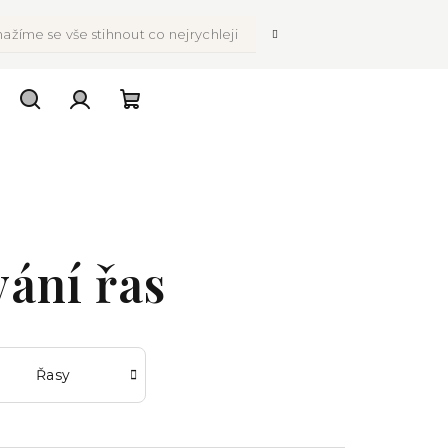
ažíme se vše stihnout co nejrychleji
Hledat
Přihlášení
Nákupní
košík
ání řas
Řasy