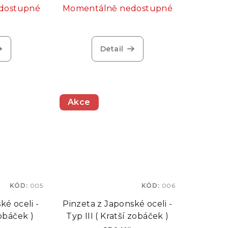
dostupné
Momentálně nedostupné
Detail
Akce
KÓD:
005
KÓD:
006
ké oceli -
Pinzeta z Japonské oceli -
zobáček )
Typ III ( Kratší zobáček )