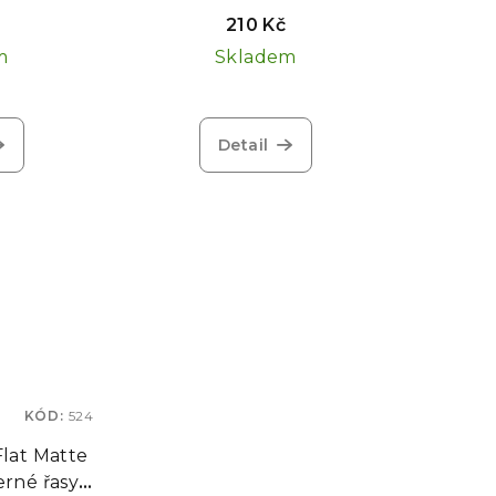
2mm
MINI, 5 pásků
č
210 Kč
m
Skladem
Detail
KÓD:
524
lat Matte
erné řasy