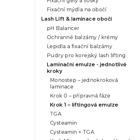
Fixační gely a vosky
Fixační mýdla na obočí
Lash Lift & laminace obočí
pH Balancer
Ochranné balzámy / krémy
Lepidla a fixační balzámy
Pudry pro korejský lash lifting
Laminační emulze - jednotlivé
kroky
Monostep – jednokroková
laminace
Krok 0 – přípravná fáze
Krok 1 – liftingová emulze
TGA
Cysteamin
Cysteamin + TGA