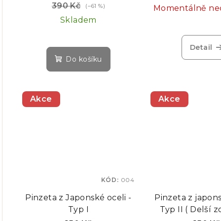
390 Kč
d
(–61 %)
Momentálně ne
k
Skladem
u
t
k
Detail
ů
Do košíku
t
ů
Akce
Akce
KÓD:
004
Pinzeta z Japonské oceli -
Pinzeta z japons
Typ I
Typ II ( Delší 