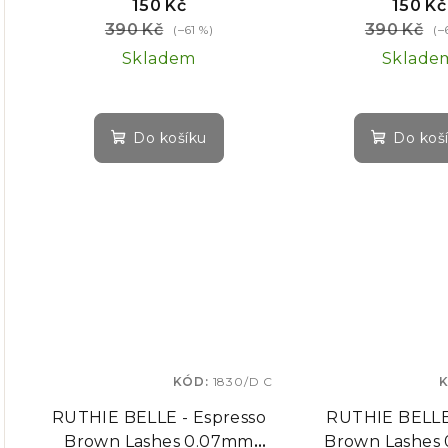
150 Kč
150 Kč
390 Kč
390 Kč
(–61 %)
(–
Skladem
Sklade
Do košíku
Do koš
KÓD:
1830/D C
RUTHIE BELLE - Espresso
RUTHIE BELLE 
Brown Lashes 0.07mm
Brown Lashes