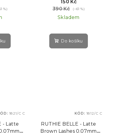
150 Kč
390 Kč
61 %)
(–61 %)
m
Skladem
íku
Do košíku
KÓD:
1821/C C
KÓD:
1812/C C
- Latte
RUTHIE BELLE - Latte
 0.07mm
Brown Lashes 0.07mm