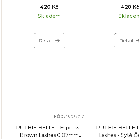
MIX, 7-12mm
MIX, 7-1
420 Kč
420 K
Skladem
Sklade
Detail
Detail
KÓD:
1803/C C
RUTHIE BELLE - Espresso
RUTHIE BELLE F
Brown Lashes 0.07mm
Lashes - Sytě Č