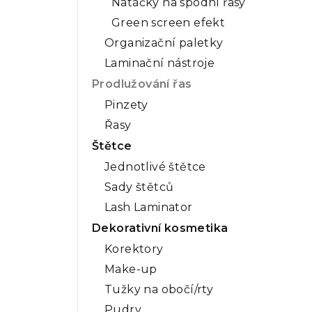
Natáčky na spodní řasy
Green screen efekt
Organizační paletky
Laminační nástroje
Prodlužování řas
Pinzety
Řasy
Štětce
Jednotlivé štětce
Sady štětců
Lash Laminator
Dekorativní kosmetika
Korektory
Make-up
Tužky na obočí/rty
Pudry