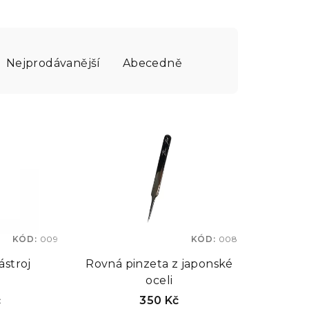
Nejprodávanější
Abecedně
KÓD:
009
KÓD:
008
ástroj
Rovná pinzeta z japonské
oceli
č
350 Kč