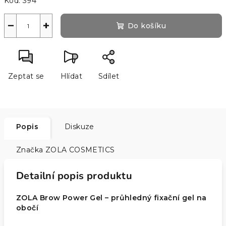
Kód:
394
−
+
Do košíku
Zeptat se
Hlídat
Sdílet
Popis
Diskuze
Značka
ZOLA COSMETICS
Detailní popis produktu
ZOLA Brow Power Gel – průhledný fixační gel na
obočí