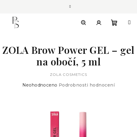
Přejít
na
obsah
Nákupn
Hledat
Přihlášení
ZOLA Brow Power GEL – gel
košík
na obočí, 5 ml
ZOLA COSMETICS
Průměrné
Neohodnoceno
Podrobnosti hodnocení
hodnocení
produktu
je
0,0
z
5
hvězdiček.