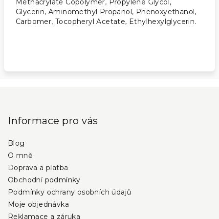
Methacrylate Copolymer, Propylene Glycol,
Glycerin, Aminomethyl Propanol, Phenoxyethanol,
Carbomer, Tocopheryl Acetate, Ethylhexylglycerin.
Z
á
p
Informace pro vás
a
Blog
t
O mně
í
Doprava a platba
Obchodní podmínky
Podmínky ochrany osobních údajů
Moje objednávka
Reklamace a záruka