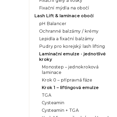
Fixační gely a vosky
Fixační mýdla na obočí
Lash Lift & laminace obočí
pH Balancer
Ochranné balzámy / krémy
Lepidla a fixační balzámy
Pudry pro korejský lash lifting
Laminační emulze - jednotlivé
kroky
Monostep – jednokroková
laminace
Krok 0 – přípravná fáze
Krok 1 – liftingová emulze
TGA
Cysteamin
Cysteamin + TGA