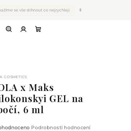
ažíme se vše stihnout co nejrychleji
Hledat
Přihlášení
Nákupní
košík
A COSMETICS
OLA x Maks
ilokonskyi GEL na
bočí, 6 ml
ůměrné
ohodnoceno
Podrobnosti hodnocení