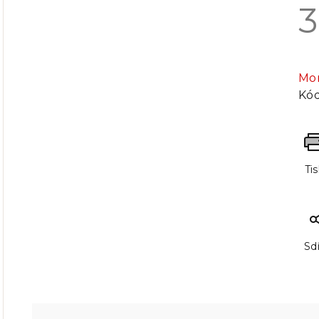
3
Mě
cen
Mo
Kód
Ti
Sdí