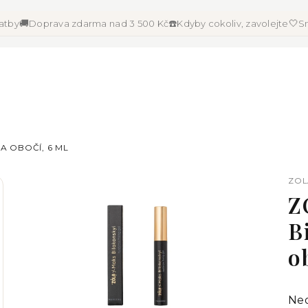
🚚
☎️
🤍
latby
Doprava zdarma nad 3 500 Kč
Kdyby cokoliv, zavolejte
Sn
A OBOČÍ, 6 ML
ZOL
Z
B
o
Pr
Ne