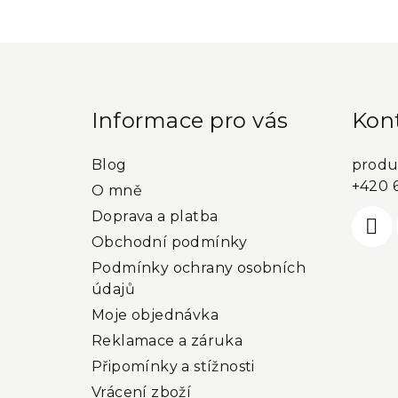
kategorie
Z
á
p
Informace pro vás
Kon
a
Blog
produ
t
+420 
O mně
í
Doprava a platba
Obchodní podmínky
Podmínky ochrany osobních
údajů
Moje objednávka
Reklamace a záruka
Připomínky a stížnosti
Vrácení zboží