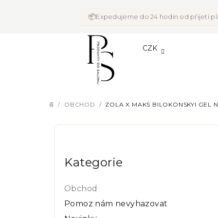
Přejít
na
📦
Expedujeme do 24 hodin od přijetí p
obsah
CZK
/
OBCHOD
/
ZOLA X MAKS BILOKONSKYI GEL N
DOMŮ
P
Přeskočit
o
kategorie
Kategorie
s
t
Obchod
r
Pomoz nám nevyhazovat