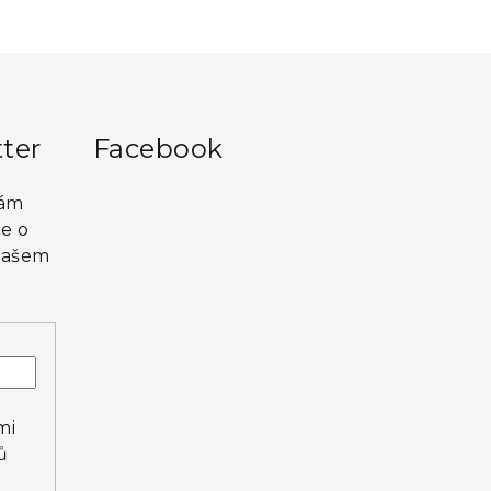
ter
Facebook
vám
e o
našem
mi
ů