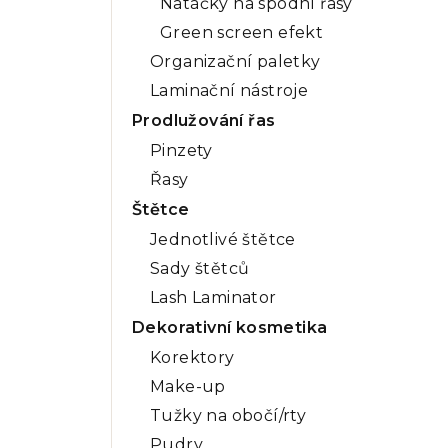
Natáčky na spodní řasy
Green screen efekt
Organizační paletky
Laminační nástroje
Prodlužování řas
Pinzety
Řasy
Štětce
Jednotlivé štětce
Sady štětců
Lash Laminator
Dekorativní kosmetika
Korektory
Make-up
Tužky na obočí/rty
Pudry