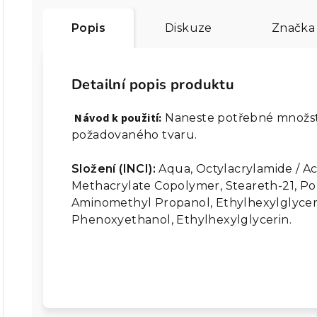
Popis
Diskuze
Značka
Detailní popis produktu
Návod k použití:
Naneste potřebné množstv
požadovaného tvaru.
Složení (INCI):
Aqua, Octylacrylamide / Ac
Methacrylate Copolymer, Steareth-21, Pol
Aminomethyl Propanol, Ethylhexylglycerin
Phenoxyethanol, Ethylhexylglycerin.