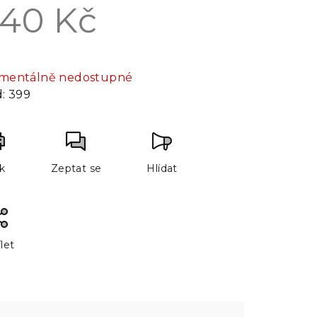
40 Kč
rná
a:
mentálně nedostupné
:
399
sk
Zeptat se
Hlídat
let