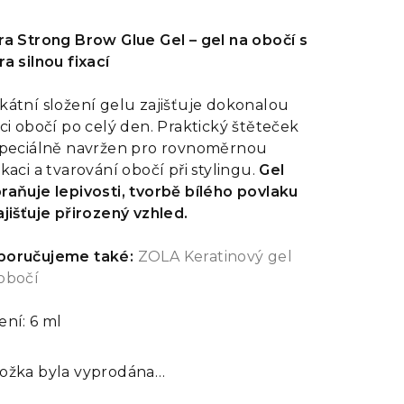
dnocení
oduktu
ra Strong Brow Glue Gel – gel na obočí s
ra silnou fixací
kátní složení gelu zajišťuje dokonalou
aci obočí po celý den. Praktický štěteček
zdiček.
speciálně navržen pro rovnoměrnou
ikaci a tvarování obočí při stylingu.
Gel
raňuje lepivosti, tvorbě bílého povlaku
ajišťuje přirozený vzhled.
poručujeme také:
ZOLA Keratinový gel
obočí
ení: 6 ml
ožka byla vyprodána…