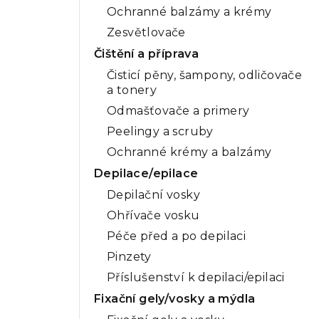
Ochranné balzámy a krémy
Zesvětlovače
Čištění a příprava
Čisticí pěny, šampony, odličovače
a tonery
Odmašťovače a primery
Peelingy a scruby
Ochranné krémy a balzámy
Depilace/epilace
Depilační vosky
Ohřívače vosku
Péče před a po depilaci
Pinzety
Příslušenství k depilaci/epilaci
Fixační gely/vosky a mýdla