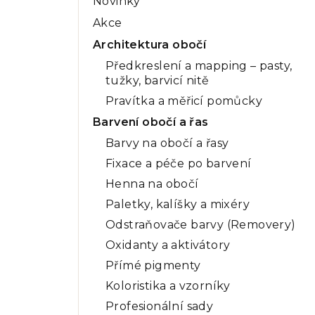
Novinky
a
Akce
n
Architektura obočí
n
Předkreslení a mapping – pasty,
tužky, barvicí nitě
í
Pravítka a měřicí pomůcky
p
Barvení obočí a řas
a
Barvy na obočí a řasy
n
Fixace a péče po barvení
Henna na obočí
e
Paletky, kalíšky a mixéry
l
Odstraňovače barvy (Removery)
Oxidanty a aktivátory
Přímé pigmenty
Koloristika a vzorníky
Profesionální sady