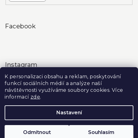
Facebook
Instagram
K personalizaci obsahu a reklam, poskytování
funkcí sociálních médií a analýze naší
návštěvnosti využíváme soubory cookies. Více
informací
zde
.
Sledovat na Instagramu
Nastavení
Copyright 2026
Produkty do salonu
. Všechna práva
vyhrazena.
Upravit nastavení cookies
Odmítnout
Souhlasím