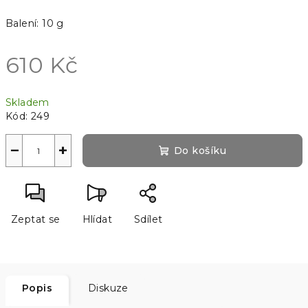
Balení: 10 g
610 Kč
Měrná
Skladem
cena:
Kód:
249
−
+
Do košíku
Zeptat se
Hlídat
Sdílet
Popis
Diskuze