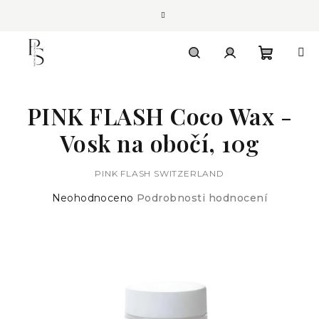
Přejít
na
obsah
Nákupn
Hledat
Přihlášení
PINK FLASH Coco Wax -
košík
Vosk na obočí, 10g
PINK FLASH SWITZERLAND
Průměrné
Neohodnoceno
Podrobnosti hodnocení
hodnocení
produktu
je
0,0
z
5
hvězdiček.