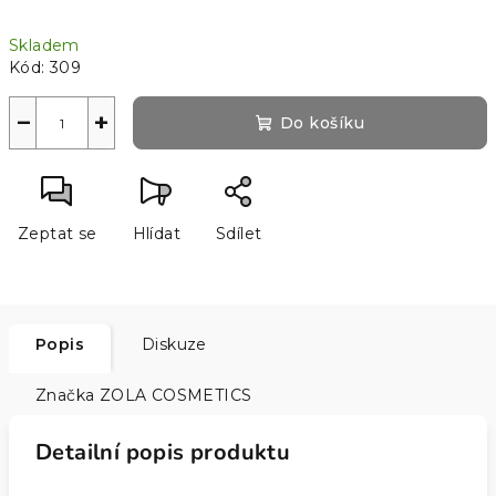
Měrná
Skladem
cena:
Kód:
309
−
+
Do košíku
Zeptat se
Hlídat
Sdílet
Popis
Diskuze
Značka
ZOLA COSMETICS
Detailní popis produktu