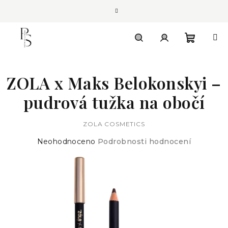
Přejít
na
obsah
Nákupn
Hledat
Přihlášení
ZOLA x Maks Belokonskyi –
košík
pudrová tužka na obočí
ZOLA COSMETICS
Průměrné
Neohodnoceno
Podrobnosti hodnocení
hodnocení
produktu
je
0,0
z
5
hvězdiček.