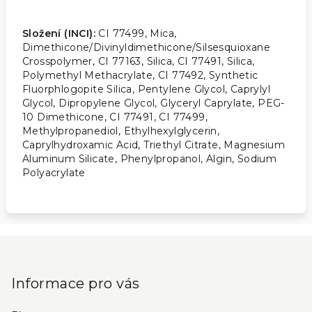
Složení (INCI):
CI 77499, Mica,
Dimethicone/Divinyldimethicone/Silsesquioxane
Crosspolymer, CI 77163, Silica, CI 77491, Silica,
Polymethyl Methacrylate, CI 77492, Synthetic
Fluorphlogopite Silica, Pentylene Glycol, Caprylyl
Glycol, Dipropylene Glycol, Glyceryl Caprylate, PEG-
10 Dimethicone, CI 77491, CI 77499,
Methylpropanediol, Ethylhexylglycerin,
Caprylhydroxamic Acid, Triethyl Citrate, Magnesium
Aluminum Silicate, Phenylpropanol, Algin, Sodium
Polyacrylate
Z
á
p
Informace pro vás
a