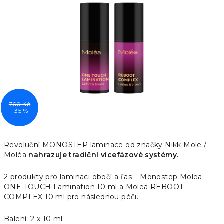
z
5
hvězdiček.
760 Kč
–35 %
Revoluční MONOSTEP laminace od značky Nikk Mole /
Moléa
nahrazuje tradiční vícefázové systémy.
2 produkty pro laminaci obočí a řas – Monostep Molea
ONE TOUCH Lamination 10 ml a Molea REBOOT
COMPLEX 10 ml pro následnou péči.
Balení: 2 x 10 ml