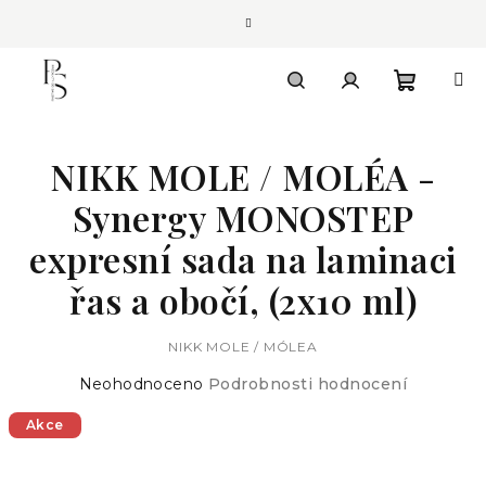
Přejít
na
obsah
Nákupn
Hledat
Přihlášení
NIKK MOLE / MOLÉA -
košík
Synergy MONOSTEP
expresní sada na laminaci
řas a obočí, (2x10 ml)
NIKK MOLE / MÓLEA
Průměrné
Neohodnoceno
Podrobnosti hodnocení
hodnocení
Akce
produktu
je
0,0