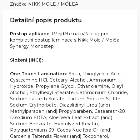
Značka
NIKK MOLE / MÓLEA
Detailní popis produktu
Postup aplikace:
Přejděte na náš
blog
pro
kompletní postup laminace s Nikk Mole / Moléa
Synergy Monostep.
Složení (INCI):
One Touch Lamination:
Aqua, Thioglycolic Acid,
Cysteamine HCl, Cetearyl Alcohol, Ammonium
Hydroxide, Propylene Glycol, Ethanolamine, Oleyl
Alcohol, Ethylhexyl Stearate, Cetrimonium Chloride,
Sodium Laureth Sulfate, Parfum, Sodium Sulfite,
Sodium Erythorbate, Diazolidinyl Urea (and)
Methylparaben (and) Propylparaben, Ceteareth-20,
Disodium EDTA, Aloe Vera Leaf Extract (and)
Sodium Benzoate, Hydrolyzed Keratin,
Polyquaternium-39, Cocos Nucifera Oil (and)
Gardenia Taitensis Flower (and) Tocopherol,