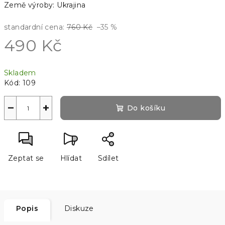
Země výroby: Ukrajina
standardní cena:
760 Kč
–35 %
490 Kč
Měrná
Skladem
cena:
Kód:
109
−
+
Do košíku
Zeptat se
Hlídat
Sdílet
Popis
Diskuze