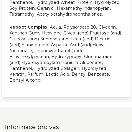
Panthenol, Hydrolyzed Wheat Protein, Hydrolyzed
Soy Protein, Geraniol, Hexamethylindanopyran,
Tetramethyl Acetyloctahydronaphthalenes.
Reboot Complex
: Aqua, Polysorbate 20, Glycerin,
Xanthan Gum, Hexylene Glycol (and) Fructose (and)
Glucose (and) Sucrose (and) Urea (and) Dextrin
(and) Alanine (and) Aspartic Acid (and) Hexyl
Nicotinate, Phenoxyethanol (and)
Ethylhexylglycerin, Hydroxypropyl Gluconamide
(and) Hydroxypropylammonium Gluconate,
Panthenol, Hydrolyzed Collagen, Hydrolyzed
Keratin, Parfum, Lactic Acid, Benzyl Benzoate,
Benzyl Alcohol.
Z
á
p
Informace pro vás