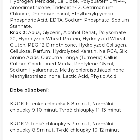
Hydrogen Peroxide, Cellulose, Polyquaternium-44,
Amodimethicone, Trideceth-12, Cetrimonium
Chloride, Phenoxyethanol, Ethylhexylglycerin,
Phosphoric Acid, EDTA, Sodium Phosphate, Sodium
Stannate.
Krok 3:
Aqua, Glycerin, Alcohol Denat, Polysorbate
20, Hydrolyzed Wheat Protein, Hydrolyzed Wheat
Gluten, PEG-12 Dimethicone, Hydrolyzed Collagen,
Cellulose, Parfum, Hydrolyzed Keratin, Na PCA, Silk
Amino Acids, Curcuma Longa (Turmeric) Callus
Culture Conditioned Media, Pentylene Glycol,
Sodium Hyaluronate, Methylchloroisothiazolinone,
Methylisothiazolinone, Lactic Acid, Phytic Acid
Doba působení:
KROK 1: Tenké chloupky 6-8 minut, Normální
chloupky 9-10 minut, Tvrdé chloupky 11-13 minut
KROK 2: Tenké chloupky 5-7 minut, Normální
chloupky 8-9minut, Tvrdé chloupky 10-12 minut