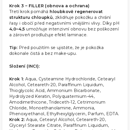
Krok 3 – FILLER (obnova a ochrana)
Třetí krok pomáhá
hloubkově regenerovat
strukturu chloupků
, zklidňuje pokožku a chrání
řasy i obočí před negativními vnějšími vlivy. Díky pH
4,0–4,5
umožňuje intenzivní obnovu bez poškození
a zároveň prodlužuje efekt laminace.
Tip:
Před použitím se ujistěte, že je pokožka
dokonale čistá a bez make-upu.
Složení (INCI):
Krok 1:
Aqua, Cysteamine Hydrochloride, Cetearyl
Alcohol, Ceteareth-20, Paraffinum Liquidum,
Thioglycolic Acid, Ammonium Bicarbonate,
Hydrolyzed Keratin, Polyquaternium-44,
Amodimethicone, Trideceth-12, Cetrimonium
Chloride, Monoethanolamine, Ammonia,
Phenoxyethanol, Ethylhexylglycerin, Parfum, EDTA.
Krok 2:
Aqua, Cetearyl Alcohol, Ceteareth-20,
Glyceryl Stearate Citrate, Paraffinum Liquidum,