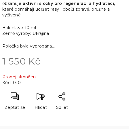
obsahuje
aktivní složky pro regeneraci a hydrataci
,
které pomáhají udržet řasy i obočí zdravé, pružné a
vyživené.
Balení: 3 x 10 ml
Země výroby: Ukrajina
Položka byla vyprodána…
1 550 Kč
Měrná
Prodej ukončen
cena:
Kód:
010
Zeptat se
Hlídat
Sdílet