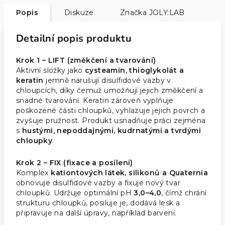
Popis
Diskuze
Značka
JOLY:LAB
Detailní popis produktu
Krok 1 – LIFT (změkčení a tvarování)
Aktivní složky jako
cysteamin, thioglykolát a
keratin
jemně narušují disulfidové vazby v
chloupcích, díky čemuž umožňují jejich změkčení a
snadné tvarování. Keratin zároveň vyplňuje
poškozené části chloupků, vyhlazuje jejich povrch a
zvyšuje pružnost. Produkt usnadňuje práci zejména
s
hustými, nepoddajnými, kudrnatými a tvrdými
chloupky
.
Krok 2 – FIX (fixace a posílení)
Komplex
kationtových látek, silikonů a Quaternia
obnovuje disulfidové vazby a fixuje nový tvar
chloupků. Udržuje optimální pH
3,0–4,0
, čímž chrání
strukturu chloupků, posiluje je, dodává lesk a
připravuje na další úpravy, například barvení.