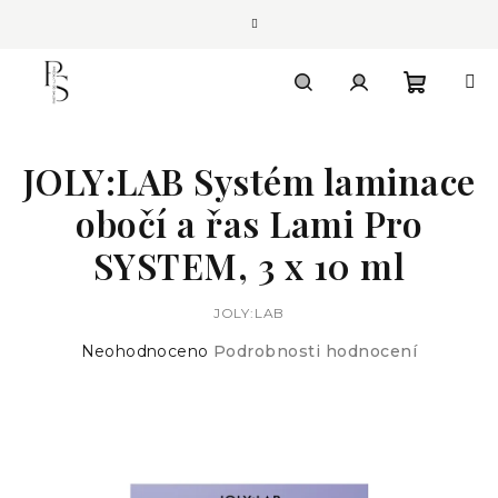
Přejít
na
obsah
Nákupn
Hledat
Přihlášení
JOLY:LAB Systém laminace
košík
obočí a řas Lami Pro
SYSTEM, 3 x 10 ml
JOLY:LAB
Průměrné
Neohodnoceno
Podrobnosti hodnocení
hodnocení
produktu
je
0,0
z
5