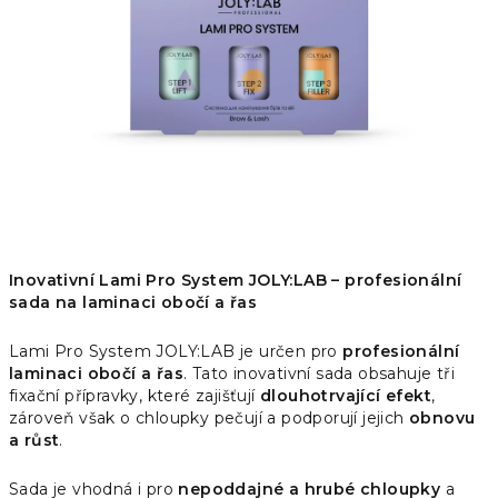
hvězdiček.
Inovativní Lami Pro System JOLY:LAB – profesionální
sada na laminaci obočí a řas
Lami Pro System JOLY:LAB je určen pro
profesionální
laminaci obočí a řas
. Tato inovativní sada obsahuje tři
fixační přípravky, které zajišťují
dlouhotrvající efekt
,
zároveň však o chloupky pečují a podporují jejich
obnovu
a růst
.
Sada je vhodná i pro
nepoddajné a hrubé chloupky
a