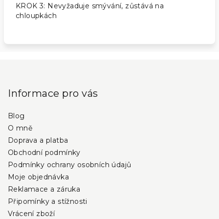
KROK 3: Nevyžaduje smývání, zůstává na
chloupkách
Z
á
p
Informace pro vás
a
Blog
t
O mně
í
Doprava a platba
Obchodní podmínky
Podmínky ochrany osobních údajů
Moje objednávka
Reklamace a záruka
Připomínky a stížnosti
Vrácení zboží