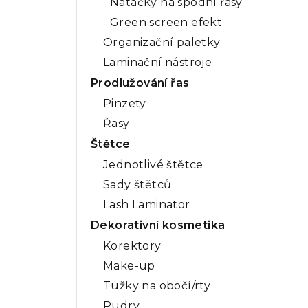
Natáčky na spodní řasy
Green screen efekt
Organizační paletky
Laminační nástroje
Prodlužování řas
Pinzety
Řasy
Štětce
Jednotlivé štětce
Sady štětců
Lash Laminator
Dekorativní kosmetika
Korektory
Make-up
Tužky na obočí/rty
Pudry