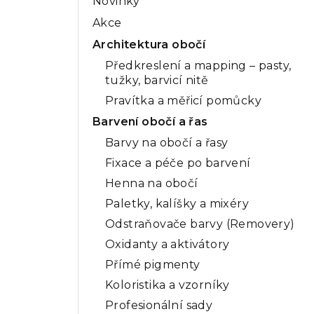
Novinky
a
Akce
n
Architektura obočí
n
Předkreslení a mapping – pasty,
tužky, barvicí nitě
í
Pravítka a měřicí pomůcky
p
Barvení obočí a řas
a
Barvy na obočí a řasy
n
Fixace a péče po barvení
Henna na obočí
e
Paletky, kalíšky a mixéry
l
Odstraňovače barvy (Removery)
Oxidanty a aktivátory
Přímé pigmenty
Koloristika a vzorníky
Profesionální sady