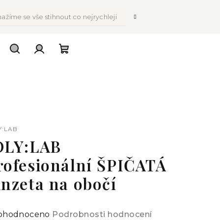
ažíme se vše stihnout co nejrychleji
Hledat
Přihlášení
Nákupní
košík
Y:LAB
OLY:LAB
rofesionální ŠPIČATÁ
inzeta na obočí
ůměrné
ohodnoceno
Podrobnosti hodnocení