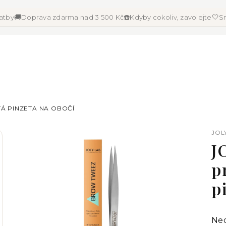
🚚
☎️
🤍
latby
Doprava zdarma nad 3 500 Kč
Kdyby cokoliv, zavolejte
Sn
TÁ PINZETA NA OBOČÍ
JOL
J
p
p
Pr
Ne