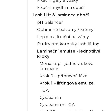
Fixační gely a vosky
Fixační mýdla na obočí
Lash Lift & laminace obočí
pH Balancer
Ochranné balzámy / krémy
Lepidla a fixační balzámy
Pudry pro korejský lash lifting
Laminační emulze - jednotlivé
kroky
Monostep – jednokroková
laminace
Krok 0 – přípravná fáze
Krok 1 – liftingová emulze
TGA
Cysteamin
Cysteamin + TGA