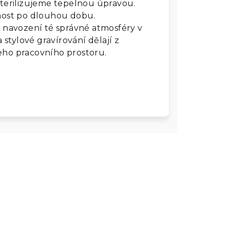
sterilizujeme tepelnou úpravou.
čnost po dlouhou dobu.
o navození té správné atmosféry v
stylové gravírování dělají z
šeho pracovního prostoru.