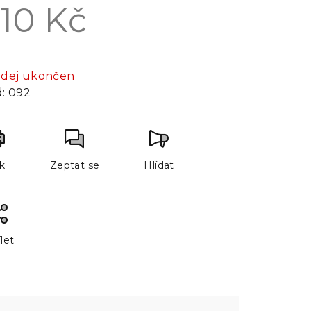
10 Kč
rná
a:
odej ukončen
:
092
sk
Zeptat se
Hlídat
let