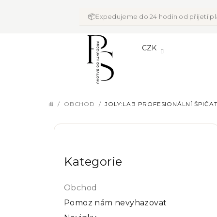
Přejít
na
📦
Expedujeme do 24 hodin od přijetí p
obsah
CZK
/
OBCHOD
/
JOLY:LAB PROFESIONÁLNÍ ŠPIČA
DOMŮ
P
Přeskočit
o
kategorie
Kategorie
s
t
Obchod
r
Pomoz nám nevyhazovat