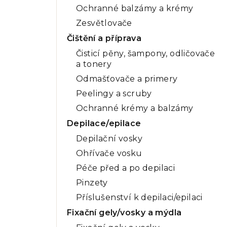
Ochranné balzámy a krémy
Zesvětlovače
Čištění a příprava
Čisticí pěny, šampony, odličovače
a tonery
Odmašťovače a primery
Peelingy a scruby
Ochranné krémy a balzámy
Depilace/epilace
Depilační vosky
Ohřívače vosku
Péče před a po depilaci
Pinzety
Příslušenství k depilaci/epilaci
Fixační gely/vosky a mýdla