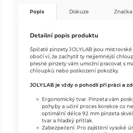
Popis
Diskuze
Značka
Detailní popis produktu
Špičaté pinzety JOLY:LAB jsou mistrovsk
obočí ví, že zachytit ty nejjemnější chlo
přesné pinzety vám umožní pracovat s ma
chloupků nebo poškození pokožky.
JOLY:LAB je vždy o pohodlí při práci a z
Ergonomický tvar. Pinzeta vám posk
pohyby a učiní proces korekce co nej
optimální délce 92 mm pinzeta skvě
tvar a hladký přítlak.
Zabezpečení. Pro zajištění vysoké ú