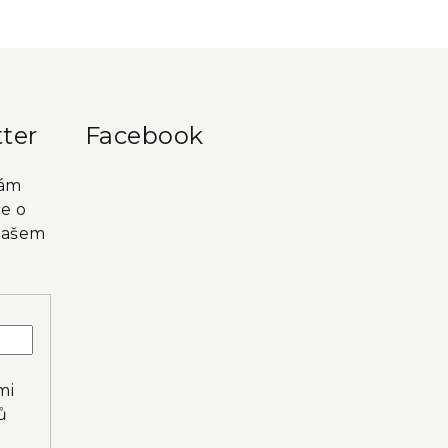
ter
Facebook
vám
e o
našem
mi
ů