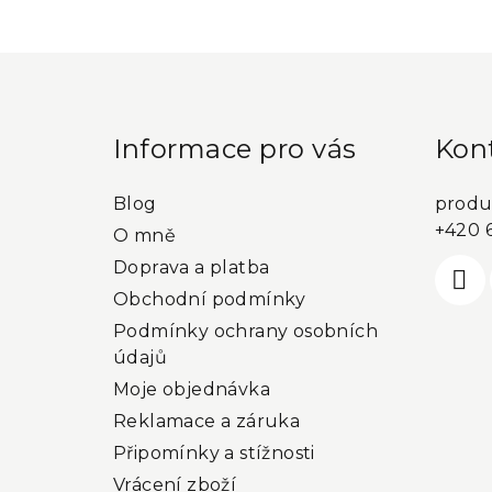
kategorie
Z
á
p
Informace pro vás
Kon
a
Blog
produ
t
+420 
O mně
í
Doprava a platba
Obchodní podmínky
Podmínky ochrany osobních
údajů
Moje objednávka
Reklamace a záruka
Připomínky a stížnosti
Vrácení zboží