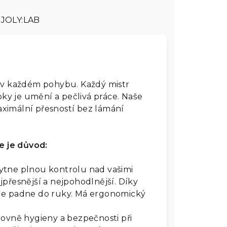
JOLY:LAB
é v každém pohybu. Každý mistr
upky je umění a pečlivá práce. Naše
ximální přesností bez lámání
de je důvod:
ytne plnou kontrolu nad vašimi
přesnější a nejpohodlnější. Díky
le padne do ruky. Má ergonomický
rovně hygieny a bezpečnosti při