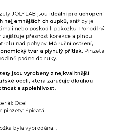
dnocení
oduktu
zety JOLY:LAB jsou
ideální pro uchopení
h nejjemnějších chloupků,
aniž by je
ámali nebo poškodili pokožku. Pohodlný
r zajišťuje přesnost korekce a plnou
trolu nad pohyby.
Má ruční ostření,
zdiček.
onomický tvar a plynulý přítlak.
Pinzeta
odlně padne do ruky.
zety jsou vyrobeny z nejkvalitnější
ařské oceli, která zaručuje dlouhou
otnost a spolehlivost.
eriál: Ocel
r pinzety: Špičatá
ožka byla vyprodána…