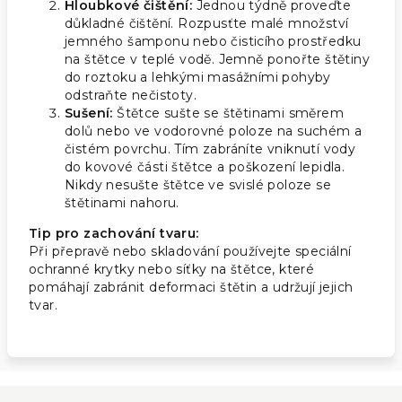
Hloubkové čištění:
Jednou týdně proveďte
důkladné čištění. Rozpusťte malé množství
jemného šamponu nebo čisticího prostředku
na štětce v teplé vodě. Jemně ponořte štětiny
do roztoku a lehkými masážními pohyby
odstraňte nečistoty.
Sušení:
Štětce sušte se štětinami směrem
dolů nebo ve vodorovné poloze na suchém a
čistém povrchu. Tím zabráníte vniknutí vody
do kovové části štětce a poškození lepidla.
Nikdy nesušte štětce ve svislé poloze se
štětinami nahoru.
Tip pro zachování tvaru:
Při přepravě nebo skladování používejte speciální
ochranné krytky nebo síťky na štětce, které
pomáhají zabránit deformaci štětin a udržují jejich
tvar.
Z