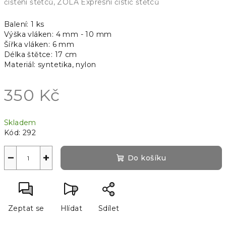
čištění štětců,
ZOLA Expresní čistič štětců
Balení: 1 ks
Výška vláken: 4 mm - 10 mm
Šířka vláken: 6 mm
Délka štětce: 17 cm
Materiál: syntetika, nylon
350 Kč
Měrná
Skladem
cena:
Kód:
292
−
+
Do košíku
Zeptat se
Hlídat
Sdílet