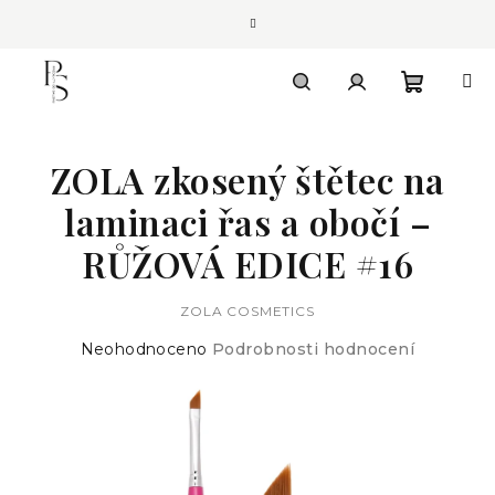
Přejít
na
obsah
Nákupn
Hledat
Přihlášení
ZOLA zkosený štětec na
košík
laminaci řas a obočí –
RŮŽOVÁ EDICE #16
ZOLA COSMETICS
Průměrné
Neohodnoceno
Podrobnosti hodnocení
hodnocení
produktu
je
0,0
z
5