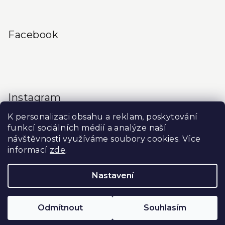
Facebook
Instagram
K personalizaci obsahu a reklam, poskytování
funkcí sociálních médií a analýze naší
návštěvnosti využíváme soubory cookies. Více
informací
zde
.
Sledovat na Instagramu
Nastavení
Copyright 2026
Produkty do salonu
. Všechna práva
vyhrazena.
Upravit nastavení cookies
Odmítnout
Souhlasím
Vytvořil Shoptet