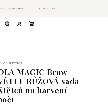
ažíme se vše stihnout co nejrychleji
Hledat
Přihlášení
Nákupní
košík
A COSMETICS
OLA MAGIC Brow –
VĚTLE RŮŽOVÁ sada
 štětců na barvení
bočí