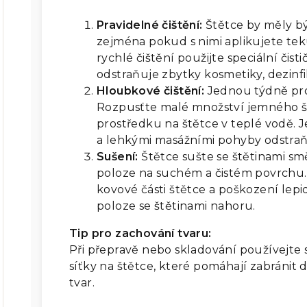
Pravidelné čištění:
Štětce by měly bý
zejména pokud s nimi aplikujete te
rychlé čištění použijte speciální čist
odstraňuje zbytky kosmetiky, dezinfi
Hloubkové čištění:
Jednou týdně pro
Rozpusťte malé množství jemného š
prostředku na štětce v teplé vodě. 
a lehkými masážními pohyby odstraňt
Sušení:
Štětce sušte se štětinami 
poloze na suchém a čistém povrchu.
kovové části štětce a poškození lepid
poloze se štětinami nahoru.
Tip pro zachování tvaru:
Při přepravě nebo skladování používejte
síťky na štětce, které pomáhají zabránit d
tvar.