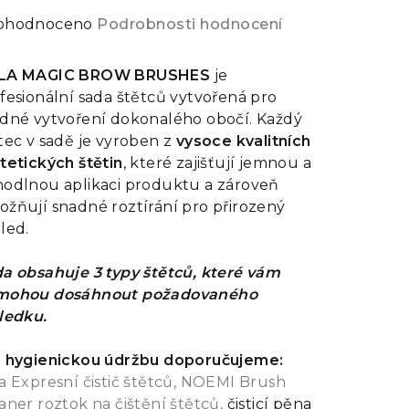
ůměrné
ohodnoceno
Podrobnosti hodnocení
dnocení
oduktu
LA MAGIC BROW BRUSHES
je
fesionální sada štětců vytvořená pro
dné vytvoření dokonalého obočí. Každý
tec v sadě je vyroben z
vysoce kvalitních
tetických štětin
, které zajišťují jemnou a
zdiček.
odlnou aplikaci produktu a zároveň
žňují snadné roztírání pro přirozený
led.
a obsahuje 3 typy štětců, které vám
mohou dosáhnout požadovaného
ledku.
 hygienickou údržbu doporučujeme:
a Expresní čistič štětců,
NOEMI Brush
aner roztok na čištění štětců,
čisticí pěna