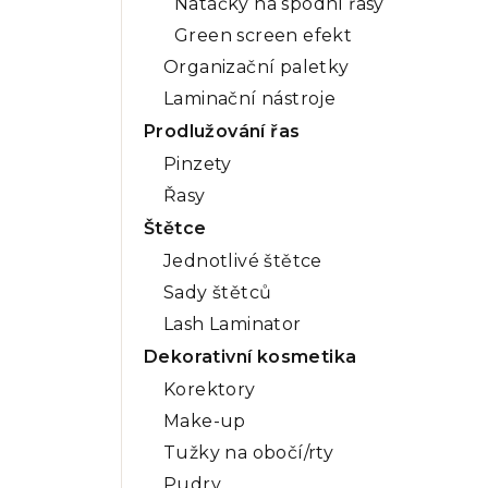
Natáčky na spodní řasy
Green screen efekt
Organizační paletky
Laminační nástroje
Prodlužování řas
Pinzety
Řasy
Štětce
Jednotlivé štětce
Sady štětců
Lash Laminator
Dekorativní kosmetika
Korektory
Make-up
Tužky na obočí/rty
Pudry