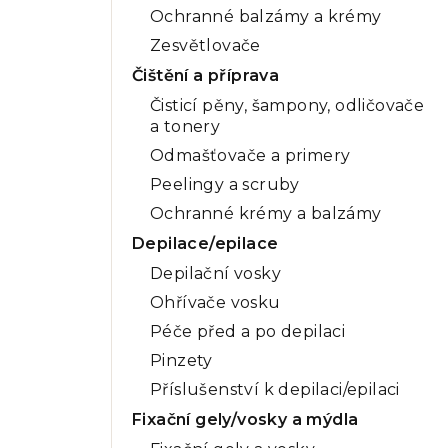
Ochranné balzámy a krémy
Zesvětlovače
Čištění a příprava
Čisticí pěny, šampony, odličovače
a tonery
Odmašťovače a primery
Peelingy a scruby
Ochranné krémy a balzámy
Depilace/epilace
Depilační vosky
Ohřívače vosku
Péče před a po depilaci
Pinzety
Příslušenství k depilaci/epilaci
Fixační gely/vosky a mýdla