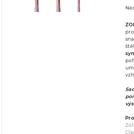
Pr
Ne
ho
pr
ZO
je
pro
0,0
sna
z
ště
5
syn
hvě
poh
umo
vzh
Sad
po
výs
Pro
Zol
Cle