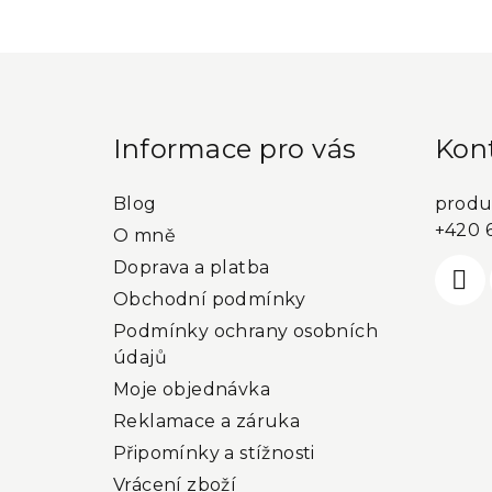
kategorie
Z
á
p
Informace pro vás
Kon
a
Blog
produ
t
+420 
O mně
í
Doprava a platba
Obchodní podmínky
Podmínky ochrany osobních
údajů
Moje objednávka
Reklamace a záruka
Připomínky a stížnosti
Vrácení zboží