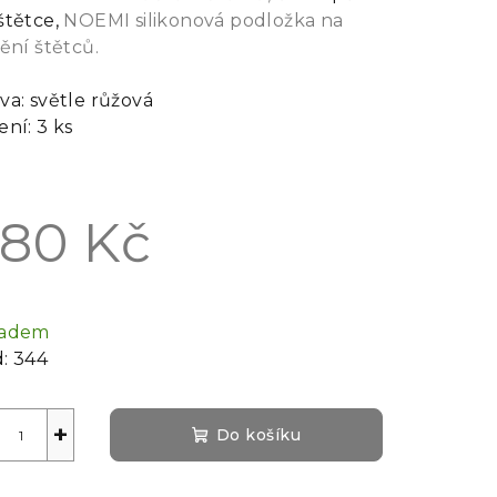
štětce,
NOEMI silikonová podložka na
tění štětců.
va: světle růžová
ení: 3 ks
80 Kč
rná
a:
ladem
:
344
+
Do košíku