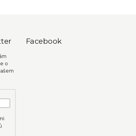
ter
Facebook
vám
e o
našem
mi
ů