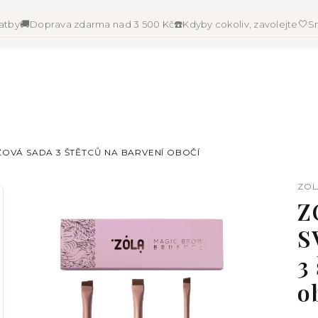
🚚
☎️
🤍
latby
Doprava zdarma nad 3 500 Kč
Kdyby cokoliv, zavolejte
Sn
ŽOVÁ SADA 3 ŠTĚTCŮ NA BARVENÍ OBOČÍ
ZOL
Z
S
3
o