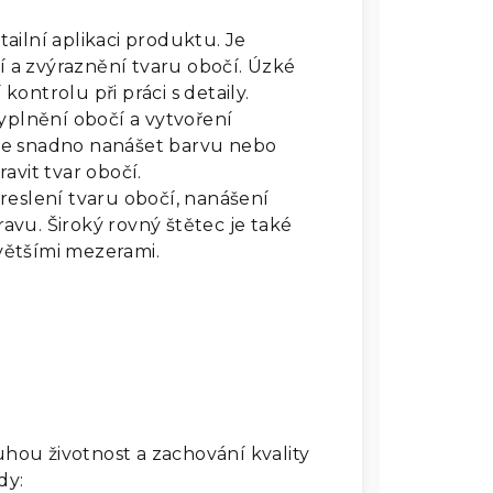
ailní aplikaci produktu. Je
ií a zvýraznění tvaru obočí. Úzké
ontrolu při práci s detaily.
vyplnění obočí a vytvoření
je snadno nanášet barvu nebo
avit tvar obočí.
eslení tvaru obočí, nanášení
vu. Široký rovný štětec je také
 většími mezerami.
ouhou životnost a zachování kvality
dy: