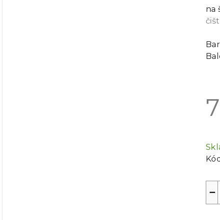
na 
čiš
Bar
Bal
7
Mě
cen
Sk
Kód
−