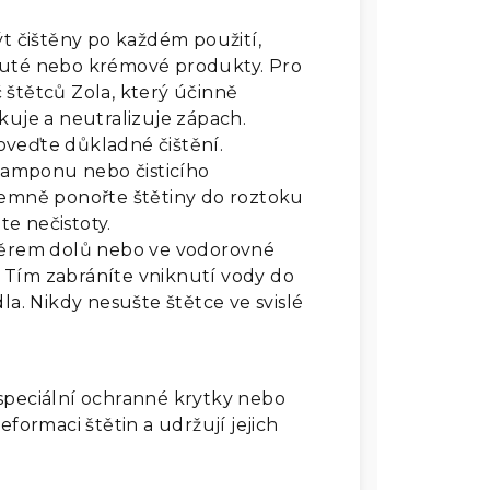
t čištěny po každém použití,
kuté nebo krémové produkty. Pro
ič štětců Zola, který účinně
kuje a neutralizuje zápach.
veďte důkladné čištění.
amponu nebo čisticího
Jemně ponořte štětiny do roztoku
e nečistoty.
směrem dolů nebo ve vodorovné
 Tím zabráníte vniknutí vody do
la. Nikdy nesušte štětce ve svislé
 speciální ochranné krytky nebo
eformaci štětin a udržují jejich