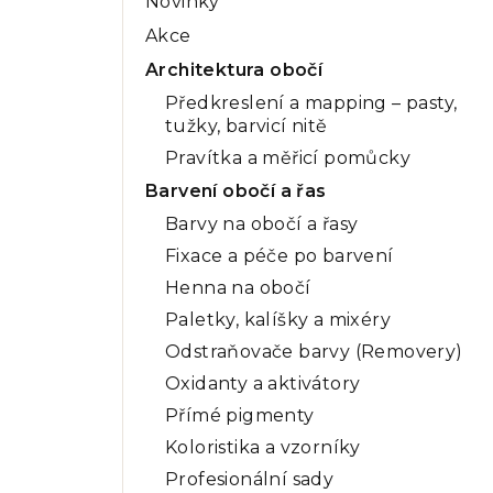
Novinky
a
Akce
n
Architektura obočí
n
Předkreslení a mapping – pasty,
tužky, barvicí nitě
í
Pravítka a měřicí pomůcky
p
Barvení obočí a řas
a
Barvy na obočí a řasy
n
Fixace a péče po barvení
Henna na obočí
e
Paletky, kalíšky a mixéry
l
Odstraňovače barvy (Removery)
Oxidanty a aktivátory
Přímé pigmenty
Koloristika a vzorníky
Profesionální sady