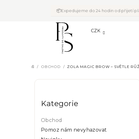
Přejít
na
📦
Expedujeme do 24 hodin od přijetí p
obsah
CZK
/
OBCHOD
/
ZOLA MAGIC BROW – SVĚTLE RŮ
DOMŮ
P
Přeskočit
o
kategorie
Kategorie
s
t
Obchod
r
Pomoz nám nevyhazovat