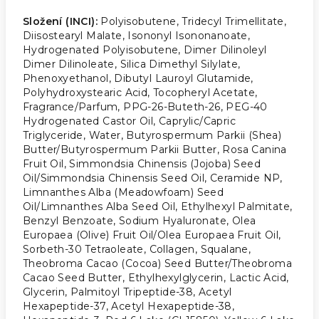
Složení (INCI):
Polyisobutene, Tridecyl Trimellitate,
Diisostearyl Malate, Isononyl Isononanoate,
Hydrogenated Polyisobutene, Dimer Dilinoleyl
Dimer Dilinoleate, Silica Dimethyl Silylate,
Phenoxyethanol, Dibutyl Lauroyl Glutamide,
Polyhydroxystearic Acid, Tocopheryl Acetate,
Fragrance/Parfum, PPG-26-Buteth-26, PEG-40
Hydrogenated Castor Oil, Caprylic/Capric
Triglyceride, Water, Butyrospermum Parkii (Shea)
Butter/Butyrospermum Parkii Butter, Rosa Canina
Fruit Oil, Simmondsia Chinensis (Jojoba) Seed
Oil/Simmondsia Chinensis Seed Oil, Ceramide NP,
Limnanthes Alba (Meadowfoam) Seed
Oil/Limnanthes Alba Seed Oil, Ethylhexyl Palmitate,
Benzyl Benzoate, Sodium Hyaluronate, Olea
Europaea (Olive) Fruit Oil/Olea Europaea Fruit Oil,
Sorbeth-30 Tetraoleate, Collagen, Squalane,
Theobroma Cacao (Cocoa) Seed Butter/Theobroma
Cacao Seed Butter, Ethylhexylglycerin, Lactic Acid,
Glycerin, Palmitoyl Tripeptide-38, Acetyl
Hexapeptide-37, Acetyl Hexapeptide-38,