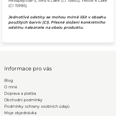
Hexapeptide-3, Red 6 Lake (CI 15850), Yellow 6 Lake
(CI 15985).
Jednotlivé odstíny se mohou mírně lišit v obsahu
použitých barviv (CI). Přesné složení konkrétního
odstínu naleznete na obalu produktu.
Z
á
p
Informace pro vás
a
Blog
t
O mně
í
Doprava a platba
Obchodní podmínky
Podmínky ochrany osobních údajů
Moje objednávka