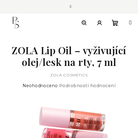
Přejít
na
obsah
Nákupn
Hledat
Přihlášení
ZOLA Lip Oil – vyživující
košík
olej/lesk na rty, 7 ml
ZOLA COSMETICS
Průměrné
Neohodnoceno
Podrobnosti hodnocení
hodnocení
produktu
je
0,0
z
5
hvězdiček.