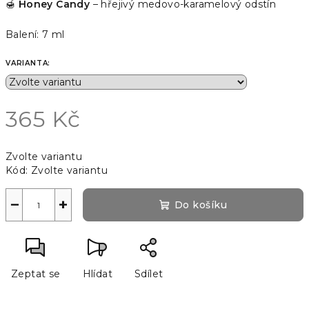
🍯
Honey Candy
– hřejivý medovo-karamelový odstín
Balení: 7 ml
VARIANTA:
365 Kč
Měrná
Zvolte variantu
cena:
Kód:
Zvolte variantu
−
+
Do košíku
Zeptat se
Hlídat
Sdílet