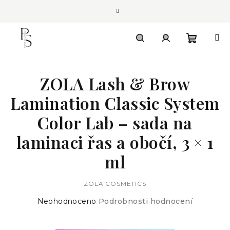
Přejít
na
obsah
Nákupn
Hledat
Přihlášení
ZOLA Lash & Brow
košík
Lamination Classic System
Color Lab – sada na
laminaci řas a obočí, 3 × 1
ml
ZOLA COSMETICS
Průměrné
Neohodnoceno
Podrobnosti hodnocení
hodnocení
produktu