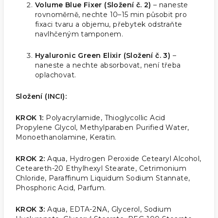
Volume Blue Fixer (Složení č. 2)
– naneste
rovnoměrně, nechte 10–15 min působit pro
fixaci tvaru a objemu, přebytek odstraňte
navlhčeným tamponem.
Hyaluronic Green Elixir (Složení č. 3)
–
naneste a nechte absorbovat, není třeba
oplachovat.
Složení (INCI):
KROK 1:
Polyacrylamide, Thioglycollic Acid
Propylene Glycol, Methylparaben Purified Water,
Monoethanolamine, Keratin.
KROK 2:
Aqua, Hydrogen Peroxide Cetearyl Alcohol,
Ceteareth-20 Ethylhexyl Stearate, Cetrimonium
Chloride, Paraffinum Liquidum Sodium Stannate,
Phosphoric Acid, Parfum.
KROK 3:
Aqua, EDTA-2NA, Glycerol, Sodium