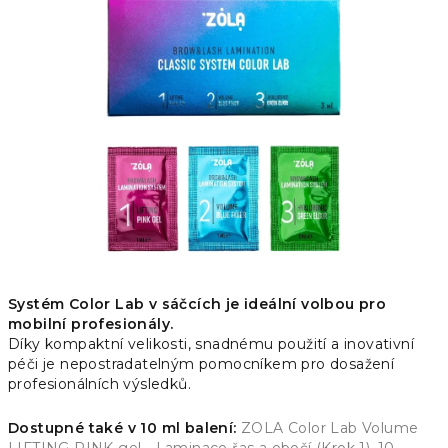
je
0,0
z
5
hvězdiček.
Systém Color Lab v sáčcích je ideální volbou pro
mobilní profesionály.
Díky kompaktní velikosti, snadnému použití a inovativní
péči je nepostradatelným pomocníkem pro dosažení
profesionálních výsledků.
Dostupné také v 10 ml balení:
ZOLA Color Lab Volume