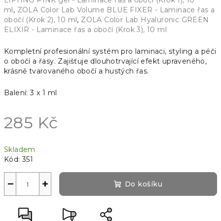
LIFTING PINK gel - Laminace řas a obočí (Krok 1), 10
ml
,
ZOLA Color Lab Volume BLUE FIXER - Laminace řas a
obočí (Krok 2), 10 ml
,
ZOLA Color Lab Hyaluronic GREEN
ELIXIR - Laminace řas a obočí (Krok 3), 10 ml
Kompletní profesionální systém pro laminaci, styling a péči
o obočí a řasy. Zajišťuje dlouhotrvající efekt upraveného,
krásně tvarovaného obočí a hustých řas.
Balení: 3 x 1 ml
285 Kč
Měrná
Skladem
cena:
Kód:
351
−
+
Do košíku