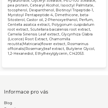
Hyaluronate, Glyceryl Stearate, PEG-100 Stearate,
pea protein, Cetearyl Alcohol, Isooctyl Palmitate,
tocopherol, Dexpanthenol, Biotinoyl Tripeptide-1,
Myristoyl Pentapeptide-4, Dimethicone, beta-
Sitosterol, Castor oil, 2-Phenoxyethanol, Perfum,
Centella asiatica extract, Polygonum cuspidatum
root extract, Scutellaria baicalensis root extract,
Camelia Sinensis Leaf extract, Glycyrrhiza Glabra
(Licorice) Root Extract, Chamomilla
recutita(Matricaria)flower extract, Rosmarinus
officinalis(Rosemary)leaf extract, Butylene Glycol,
1,2-Hexanediol, Ethylhexylglycerin, CI42053.
Z
á
p
Informace pro vás
a
Blog
t