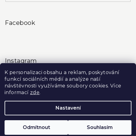
Facebook
Instagram
K personalizaci obsahu a reklam, poskytování
funkcí sociálních médií a analýze naší
návštěvnosti využíváme soubory cookies. Více
informací
zde
.
Sledovat na Instagramu
Nastavení
Copyright 2026
Produkty do salonu
. Všechna práva
vyhrazena.
Upravit nastavení cookies
Odmítnout
Souhlasím
Vytvořil Shoptet