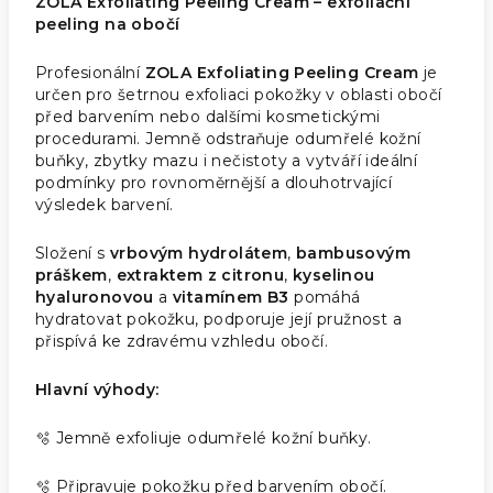
ZOLA Exfoliating Peeling Cream – exfoliační
peeling na obočí
Profesionální
ZOLA Exfoliating Peeling Cream
je
určen pro šetrnou exfoliaci pokožky v oblasti obočí
před barvením nebo dalšími kosmetickými
procedurami. Jemně odstraňuje odumřelé kožní
buňky, zbytky mazu i nečistoty a vytváří ideální
podmínky pro rovnoměrnější a dlouhotrvající
výsledek barvení.
Složení s
vrbovým hydrolátem
,
bambusovým
práškem
,
extraktem z citronu
,
kyselinou
hyaluronovou
a
vitamínem B3
pomáhá
hydratovat pokožku, podporuje její pružnost a
přispívá ke zdravému vzhledu obočí.
Hlavní výhody:
🫧 Jemně exfoliuje odumřelé kožní buňky.
🫧 Připravuje pokožku před barvením obočí.