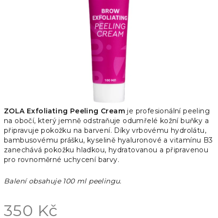
hvězdiček.
ZOLA Exfoliating Peeling Cream
je profesionální peeling
na obočí, který jemně odstraňuje odumřelé kožní buňky a
připravuje pokožku na barvení. Díky vrbovému hydrolátu,
bambusovému prášku, kyselině hyaluronové a vitamínu B3
zanechává pokožku hladkou, hydratovanou a připravenou
pro rovnoměrné uchycení barvy.
Balení obsahuje 100 ml peelingu.
350 Kč