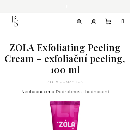
Přejít
na
obsah
Nákupn
Hledat
Přihlášení
ZOLA Exfoliating Peeling
košík
Cream – exfoliační peeling,
100 ml
ZOLA COSMETICS
Průměrné
Neohodnoceno
Podrobnosti hodnocení
hodnocení
produktu
je
0,0
z
5