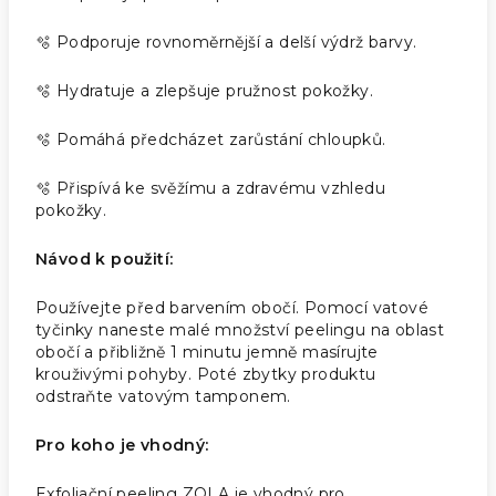
🫧 Podporuje rovnoměrnější a delší výdrž barvy.
🫧 Hydratuje a zlepšuje pružnost pokožky.
🫧 Pomáhá předcházet zarůstání chloupků.
🫧 Přispívá ke svěžímu a zdravému vzhledu
pokožky.
Návod k použití:
Používejte před barvením obočí. Pomocí vatové
tyčinky naneste malé množství peelingu na oblast
obočí a přibližně 1 minutu jemně masírujte
krouživými pohyby. Poté zbytky produktu
odstraňte vatovým tamponem.
Pro koho je vhodný:
Exfoliační peeling ZOLA je vhodný pro