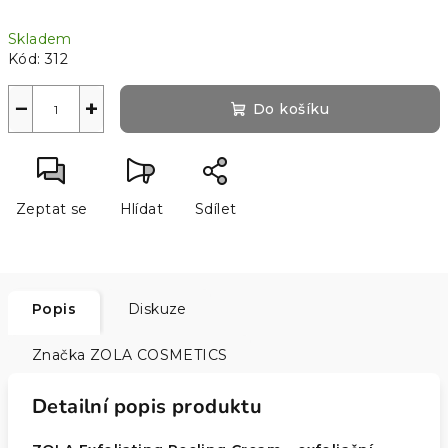
Měrná
Skladem
cena:
Kód:
312
−
+
Do košíku
Zeptat se
Hlídat
Sdílet
Popis
Diskuze
Značka
ZOLA COSMETICS
Detailní popis produktu