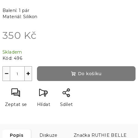
Balení: 1 pár
Materiál: Silikon
350 Kč
Měrná
Skladem
cena:
Kód:
496
−
+
Do košíku
Zeptat se
Hlídat
Sdílet
Popis
Diskuze
Značka
RUTHIE BELLE