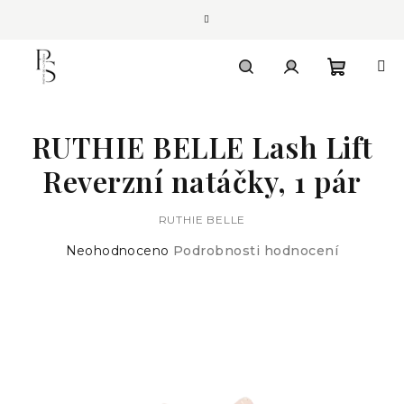
Přejít
na
obsah
Nákupn
Hledat
Přihlášení
RUTHIE BELLE Lash Lift
košík
Reverzní natáčky, 1 pár
RUTHIE BELLE
Průměrné
Neohodnoceno
Podrobnosti hodnocení
hodnocení
produktu
je
0,0
z
5
hvězdiček.