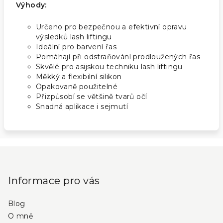
Výhody:
Určeno pro bezpečnou a efektivní opravu
výsledků lash liftingu
Ideální pro barvení řas
Pomáhají při odstraňování prodloužených řas
Skvělé pro asijskou techniku lash liftingu
Měkký a flexibilní silikon
Opakovaně použitelné
Přizpůsobí se většině tvarů očí
Snadná aplikace i sejmutí
Z
á
p
Informace pro vás
a
Blog
t
O mně
í