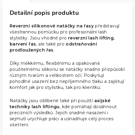
Detailní popis produktu
Reverzní silikonové natáčky na řasy
představují
všestrannou pomůcku pro profesionální lash
stylistky. Jsou vhodné pro
reverzní lash lifting
,
barvení řas
, ale také pro
odstraňování
prodloužených řas
.
Díky měkkému, flexibilnímu a opakovaně
použitelnému silikonu se natáčky snadno přizpůsobí
různým tvarům a velikostem očí. Poskytují
pohodlné usazení bez nepříjemného tlaku a zajišťují
komfort jak pro stylistku, tak pro klientku.
Natáčky jsou oblíbené také při použití
asijské
techniky lash liftingu
, kde pomáhají dosáhnout
precizních výsledků. Jejich snadné nasazení i
sejmutí urychluje práci a usnadňuje celý proces
ošetření.