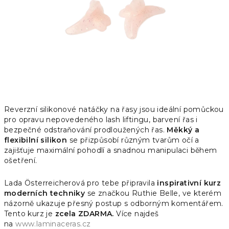
Reverzní silikonové natáčky na řasy jsou ideální pomůckou
pro opravu nepovedeného lash liftingu, barvení řas i
bezpečné odstraňování prodloužených řas.
Měkký a
flexibilní silikon
se přizpůsobí různým tvarům očí a
zajišťuje maximální pohodlí a snadnou manipulaci během
ošetření.
Lada Österreicherová pro tebe připravila
inspirativní kurz
moderních techniky
se značkou Ruthie Belle, ve kterém
názorně ukazuje přesný postup s odborným komentářem.
Tento kurz je
zcela ZDARMA.
Více najdeš
na
www.laminaceras.cz