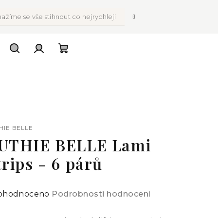
ažíme se vše stihnout co nejrychleji
Hledat
Přihlášení
Nákupní
košík
HIE BELLE
UTHIE BELLE Lami
trips - 6 párů
ůměrné
ohodnoceno
Podrobnosti hodnocení
dnocení
oduktu