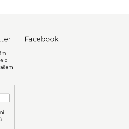
ter
Facebook
vám
e o
našem
mi
ů