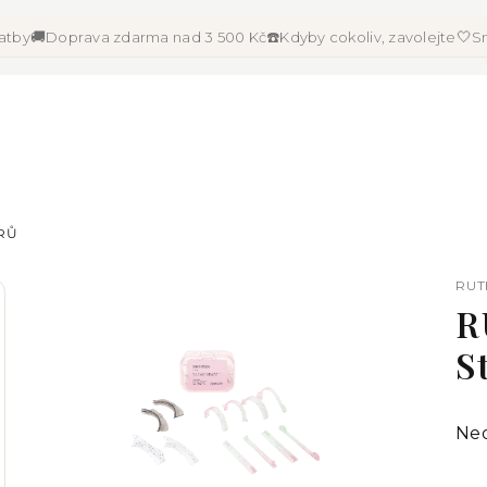
🚚
☎️
🤍
latby
Doprava zdarma nad 3 500 Kč
Kdyby cokoliv, zavolejte
Sn
ÁRŮ
RUT
R
S
Pr
Ne
ho
pr