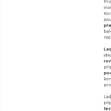
Pro
je
ino
0,0
Ko
z
jso
5
pře
hvě
bal
nat
Las
id
rov
pří
pod
kon
pro
Lad
při
tec