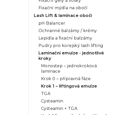
Fixační gely a vosky
Fixační mýdla na obočí
Lash Lift & laminace obočí
pH Balancer
Ochranné balzámy / krémy
Lepidla a fixační balzámy
Pudry pro korejský lash lifting
Laminační emulze - jednotlivé
kroky
Monostep – jednokroková
laminace
Krok 0 – přípravná fáze
Krok 1 – liftingová emulze
TGA
Cysteamin
Cysteamin + TGA