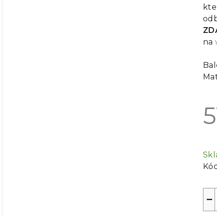
kte
odb
ZD
na
Bal
Mat
5
Mě
cen
Sk
Kód
−