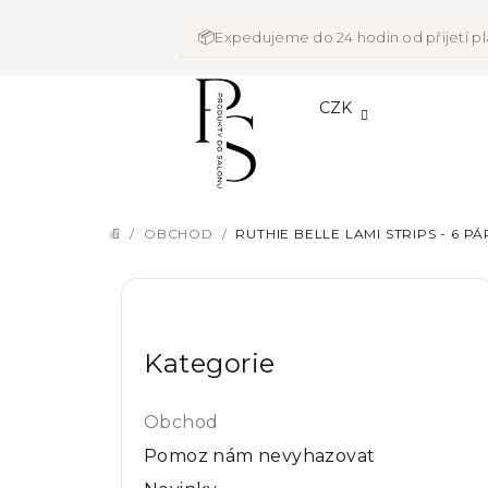
Přejít
na
📦
Expedujeme do 24 hodin od přijetí p
obsah
CZK
/
OBCHOD
/
RUTHIE BELLE LAMI STRIPS - 6 P
DOMŮ
P
Přeskočit
o
kategorie
Kategorie
s
t
Obchod
r
Pomoz nám nevyhazovat