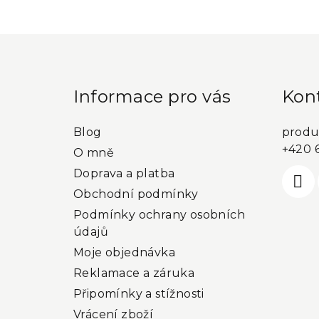
kategorie
Z
á
p
Informace pro vás
Kon
a
Blog
produ
t
+420 
O mně
í
Doprava a platba
Obchodní podmínky
Podmínky ochrany osobních
údajů
Moje objednávka
Reklamace a záruka
Připomínky a stížnosti
Vrácení zboží