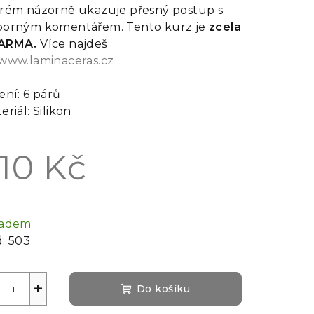
rém názorně ukazuje přesný postup s
orným komentářem. Tento kurz je
zcela
ARMA.
Více najdeš
www.laminaceras.cz
ení: 6 párů
eriál: Silikon
10 Kč
rná
a:
ladem
:
503
+
Do košíku