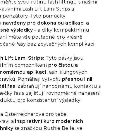
měňte svou rutinu lash liftingu s našimi
vativními Lash Lift Lami Strips a
mpenzátory. Tyto pomůcky
u
navrženy pro dokonalou aplikaci a
sné výsledky
– a díky kompaktnímu
zdiček.
ení máte vše potřebné pro krásně
očené řasy bez zbytečných komplikací.
h Lift Lami Strips:
Tyto pásky jsou
eálním pomocníkem
pro čistou a
noměrnou aplikaci
lash liftingových
pravků. Pomáhají vytvořit
přesnou linii
él řas
, zabraňují náhodnému kontaktu s
ečky řas a zajišťují rovnoměrné nanesení
duktu pro konzistentní výsledky.
a Österreicherová pro tebe
pravila
inspirativní kurz moderních
hniky
se značkou Ruthie Belle, ve