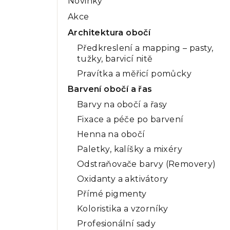
Novinky
a
Akce
n
Architektura obočí
n
Předkreslení a mapping – pasty,
tužky, barvicí nitě
í
Pravítka a měřicí pomůcky
p
Barvení obočí a řas
a
Barvy na obočí a řasy
n
Fixace a péče po barvení
Henna na obočí
e
Paletky, kalíšky a mixéry
l
Odstraňovače barvy (Removery)
Oxidanty a aktivátory
Přímé pigmenty
Koloristika a vzorníky
Profesionální sady