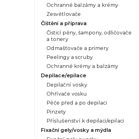
Ochranné balzámy a krémy
Zesvětlovače
Čištění a příprava
Čisticí pěny, šampony, odličovače
a tonery
Odmašťovače a primery
Peelingy a scruby
Ochranné krémy a balzámy
Depilace/epilace
Depilační vosky
Ohřívače vosku
Péče před a po depilaci
Pinzety
Příslušenství k depilaci/epilaci
Fixační gely/vosky a mýdla