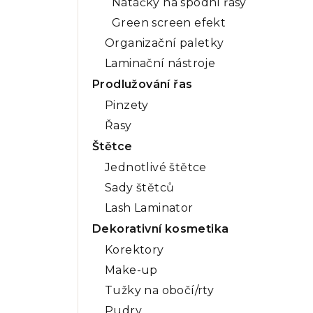
Natáčky na spodní řasy
Green screen efekt
Organizační paletky
Laminační nástroje
Prodlužování řas
Pinzety
Řasy
Štětce
Jednotlivé štětce
Sady štětců
Lash Laminator
Dekorativní kosmetika
Korektory
Make-up
Tužky na obočí/rty
Pudry