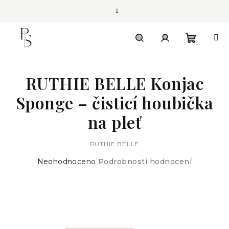
Přejít
na
obsah
Nákupn
Hledat
Přihlášení
RUTHIE BELLE Konjac
košík
Sponge – čisticí houbička
na pleť
RUTHIE BELLE
Průměrné
Neohodnoceno
Podrobnosti hodnocení
hodnocení
produktu
je
0,0
z
5