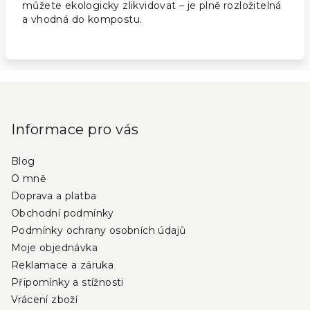
můžete ekologicky zlikvidovat – je plně rozložitelná
a vhodná do kompostu.
Z
á
p
Informace pro vás
a
Blog
t
O mně
í
Doprava a platba
Obchodní podmínky
Podmínky ochrany osobních údajů
Moje objednávka
Reklamace a záruka
Připomínky a stížnosti
Vrácení zboží