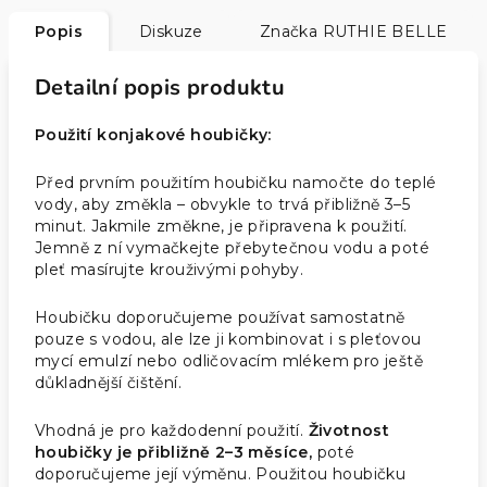
Popis
Diskuze
Značka
RUTHIE BELLE
Detailní popis produktu
Použití konjakové houbičky:
Před prvním použitím houbičku namočte do teplé
vody, aby změkla – obvykle to trvá přibližně 3–5
minut. Jakmile změkne, je připravena k použití.
Jemně z ní vymačkejte přebytečnou vodu a poté
pleť masírujte krouživými pohyby.
Houbičku doporučujeme používat samostatně
pouze s vodou, ale lze ji kombinovat i s pleťovou
mycí emulzí nebo odličovacím mlékem pro ještě
důkladnější čištění.
Vhodná je pro každodenní použití.
Životnost
houbičky je přibližně 2–3 měsíce,
poté
doporučujeme její výměnu. Použitou houbičku