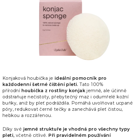
hvězdiček.
Konjaková houbička je
ideální pomocník pro
každodenní šetrné čištění pleti.
Tato 100%
přírodní
houbička z rostliny konjak
jemně, ale účinně
odstraňuje nečistoty, přebytečný maz i odumřelé kožní
buňky, aniž by pleť podráždila. Pomáhá uvolňovat ucpané
póry, redukovat černé tečky a zanechává pleť čistou,
hebkou a rozzářenou.
Díky své
jemné struktuře je vhodná pro všechny typy
pleti,
včetně citlivé.
Při pravidelném používání