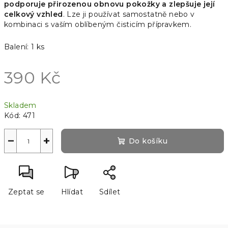
podporuje přirozenou obnovu pokožky a zlepšuje její
celkový vzhled
. Lze ji používat samostatně nebo v
kombinaci s vaším oblíbeným čisticím přípravkem.
Balení: 1 ks
390 Kč
Měrná
Skladem
cena:
Kód:
471
−
+
Do košíku
Zeptat se
Hlídat
Sdílet