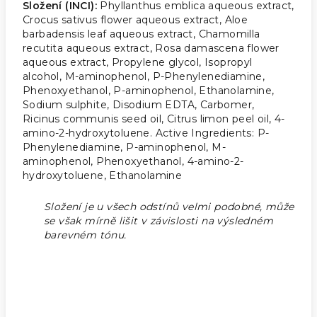
Složení (INCI):
Phyllanthus emblica aqueous extract,
Crocus sativus flower aqueous extract, Aloe
barbadensis leaf aqueous extract, Chamomilla
recutita aqueous extract, Rosa damascena flower
aqueous extract, Propylene glycol, Isopropyl
alcohol, M-aminophenol, P-Phenylenediamine,
Phenoxyethanol, P-aminophenol, Ethanolamine,
Sodium sulphite, Disodium EDTA, Carbomer,
Ricinus communis seed oil, Citrus limon peel oil, 4-
amino-2-hydroxytoluene. Active Ingredients: P-
Phenylenediamine, P-aminophenol, M-
aminophenol, Phenoxyethanol, 4-amino-2-
hydroxytoluene, Ethanolamine
Složení je u všech odstínů velmi podobné, může
se však mírně lišit v závislosti na výsledném
barevném tónu.