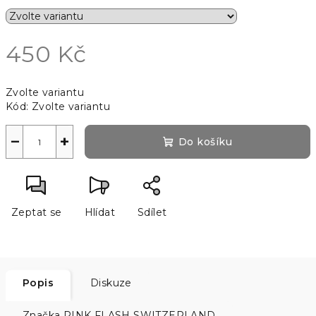
450 Kč
Měrná
Zvolte variantu
cena:
Kód:
Zvolte variantu
−
+
Do košíku
Zeptat se
Hlídat
Sdílet
Popis
Diskuze
Značka
PINK FLASH SWITZERLAND