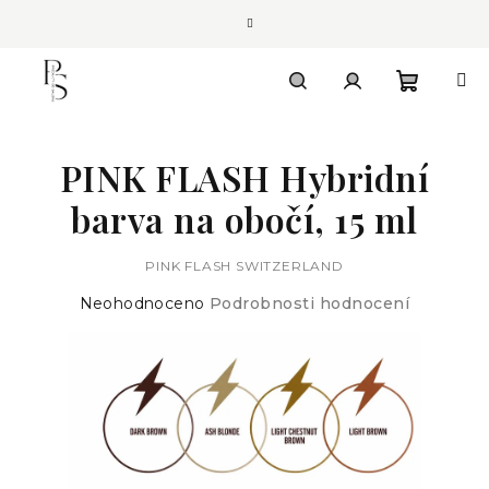
Přejít
na
obsah
Nákupn
Hledat
Přihlášení
PINK FLASH Hybridní
košík
barva na obočí, 15 ml
PINK FLASH SWITZERLAND
Průměrné
Neohodnoceno
Podrobnosti hodnocení
hodnocení
produktu
je
0,0
z
5
hvězdiček.