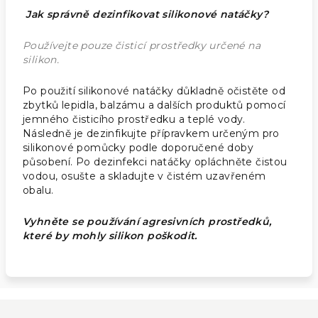
Jak správně dezinfikovat silikonové natáčky?
Používejte pouze čisticí prostředky určené na
silikon.
Po použití silikonové natáčky důkladně očistěte od
zbytků lepidla, balzámu a dalších produktů pomocí
jemného čisticího prostředku a teplé vody.
Následně je dezinfikujte přípravkem určeným pro
silikonové pomůcky podle doporučené doby
působení. Po dezinfekci natáčky opláchněte čistou
vodou, osušte a skladujte v čistém uzavřeném
obalu.
Vyhněte se používání agresivních prostředků,
které by mohly silikon poškodit.
Z