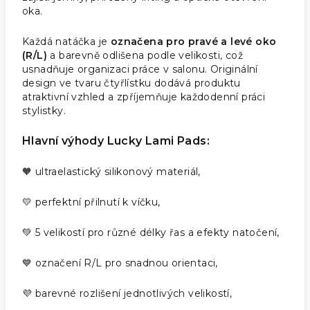
oka.
Každá natáčka je
označena pro pravé a levé oko
(R/L)
a barevně odlišena podle velikosti, což
usnadňuje organizaci práce v salonu. Originální
design ve tvaru čtyřlístku dodává produktu
atraktivní vzhled a zpříjemňuje každodenní práci
stylistky.
Hlavní výhody Lucky Lami Pads:
🧡 ultraelastický silikonový materiál,
💛 perfektní přilnutí k víčku,
💚 5 velikostí pro různé délky řas a efekty natočení,
💙 označení R/L pro snadnou orientaci,
💜 barevné rozlišení jednotlivých velikostí,