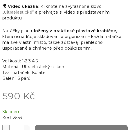
🎥 Video ukázka:
Klikněte na zvýrazněné slovo
„ultraelastické“
a přehrajte si video s představením
produktu.
Natáčky jsou
uloženy v praktické plastové krabičce,
která usnadňuje skladování a organizaci – každá natáčka
má své vlastní místo, takže zůstávají přehledně
uspořádané a chráněné před poškozením.
Velikosti:
1·2·3·4·5
Materiál: Ultraelastický silikon
Tvar natáček: Kulaté
Balení: 5 párů
590 Kč
Měrná
Skladem
cena:
Kód:
2553