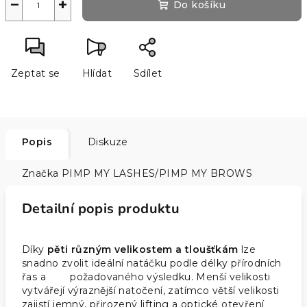
−
+
Do košíku
Zeptat se
Hlídat
Sdílet
Popis
Diskuze
Značka
PIMP MY LASHES/PIMP MY BROWS
Detailní popis produktu
Díky
pěti různým velikostem a tloušťkám
lze
snadno zvolit ideální natáčku podle délky přírodních
řas a požadovaného výsledku. Menší velikosti
vytvářejí výraznější natočení, zatímco větší velikosti
zajistí jemný, přirozený lifting a optické otevření