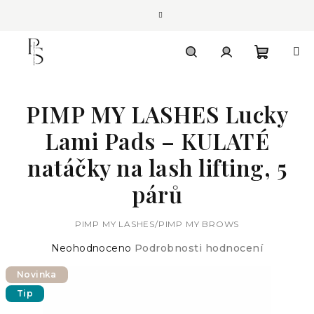
Přejít
na
obsah
Nákupn
Hledat
Přihlášení
PIMP MY LASHES Lucky
košík
Lami Pads – KULATÉ
natáčky na lash lifting, 5
párů
PIMP MY LASHES/PIMP MY BROWS
Průměrné
Neohodnoceno
Podrobnosti hodnocení
hodnocení
Novinka
produktu
je
Tip
0,0