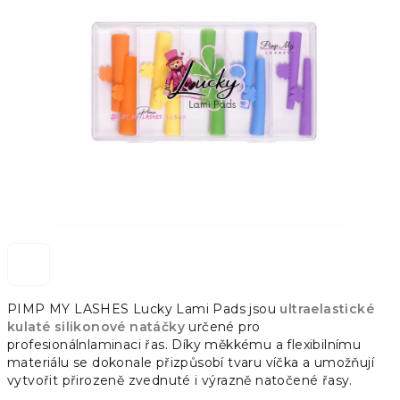
z
5
hvězdiček.
PIMP MY LASHES Lucky Lami Pads jsou
ultraelastické
kulaté silikonové natáčky
určené pro
profesionálnlaminaci řas. Díky měkkému a flexibilnímu
materiálu se dokonale přizpůsobí tvaru víčka a umožňují
vytvořit přirozeně zvednuté i výrazně natočené řasy.