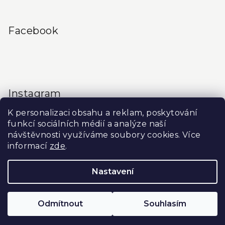
Facebook
Instagram
K personalizaci obsahu a reklam, poskytování
funkcí sociálních médií a analýze naší
návštěvnosti využíváme soubory cookies. Více
informací
zde
.
Sledovat na Instagramu
Nastavení
Copyright 2026
Produkty do salonu
. Všechna práva
vyhrazena.
Upravit nastavení cookies
Odmítnout
Souhlasím
Vytvořil Shoptet