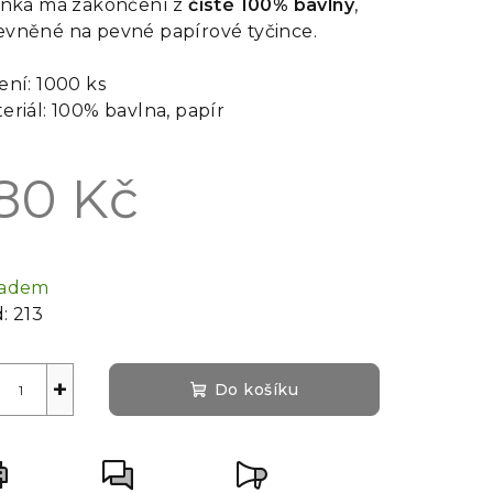
inka má zakončení z
čisté 100% bavlny
,
vněné na pevné papírové tyčince.
ení: 1000 ks
eriál:
100% bavlna, papír
80 Kč
rná
a:
ladem
:
213
+
Do košíku