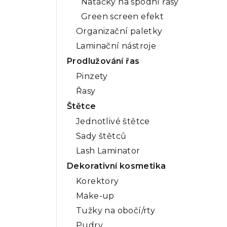
Natáčky na spodní řasy
Green screen efekt
Organizační paletky
Laminační nástroje
Prodlužování řas
Pinzety
Řasy
Štětce
Jednotlivé štětce
Sady štětců
Lash Laminator
Dekorativní kosmetika
Korektory
Make-up
Tužky na obočí/rty
Pudry