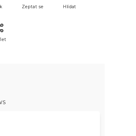
sk
Zeptat se
Hlídat
let
WS