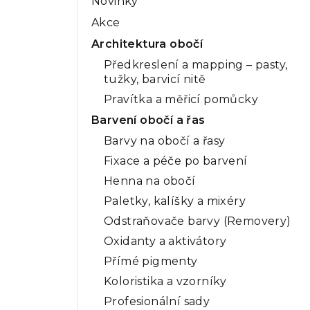
Novinky
a
Akce
n
Architektura obočí
n
Předkreslení a mapping – pasty,
tužky, barvicí nitě
í
Pravítka a měřicí pomůcky
p
Barvení obočí a řas
a
Barvy na obočí a řasy
n
Fixace a péče po barvení
Henna na obočí
e
Paletky, kalíšky a mixéry
l
Odstraňovače barvy (Removery)
Oxidanty a aktivátory
Přímé pigmenty
Koloristika a vzorníky
Profesionální sady