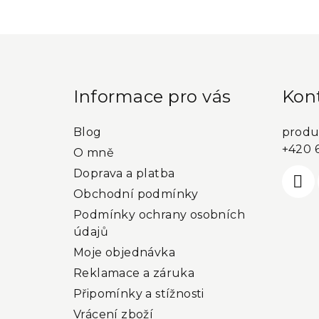
kategorie
Z
á
p
Informace pro vás
Kon
a
Blog
produ
t
+420 
O mně
í
Doprava a platba
Obchodní podmínky
Podmínky ochrany osobních
údajů
Moje objednávka
Reklamace a záruka
Připomínky a stížnosti
Vrácení zboží