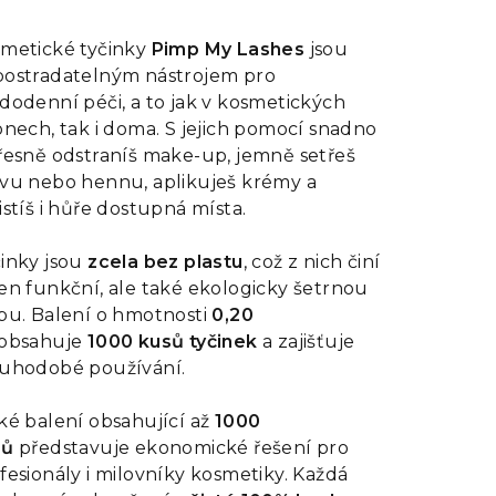
dnocení
oduktu
metické tyčinky
Pimp My Lashes
jsou
ostradatelným nástrojem pro
dodenní péči, a to jak v kosmetických
onech, tak i doma. S jejich pomocí snadno
řesně odstraníš make-up, jemně setřeš
zdiček.
vu nebo hennu, aplikuješ krémy a
istíš i hůře dostupná místa.
inky jsou
zcela bez plastu
, což z nich činí
en funkční, ale také ekologicky šetrnou
bu. Balení o hmotnosti
0,20
obsahuje
1000 kusů tyčinek
a zajišťuje
uhodobé používání.
ké balení obsahující až
1000
sů
představuje ekonomické řešení pro
fesionály i milovníky kosmetiky. Každá