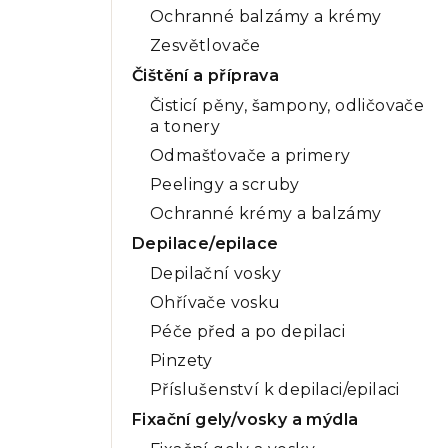
Ochranné balzámy a krémy
Zesvětlovače
Čištění a příprava
Čisticí pěny, šampony, odličovače
a tonery
Odmašťovače a primery
Peelingy a scruby
Ochranné krémy a balzámy
Depilace/epilace
Depilační vosky
Ohřívače vosku
Péče před a po depilaci
Pinzety
Příslušenství k depilaci/epilaci
Fixační gely/vosky a mýdla