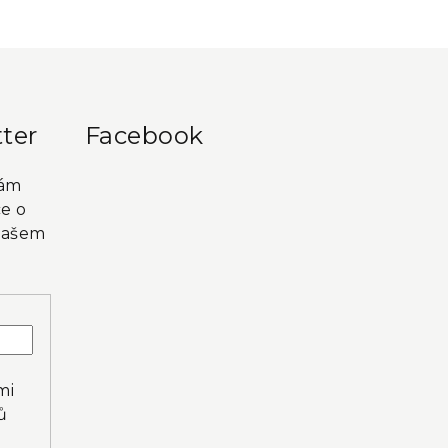
ter
Facebook
vám
e o
našem
mi
ů