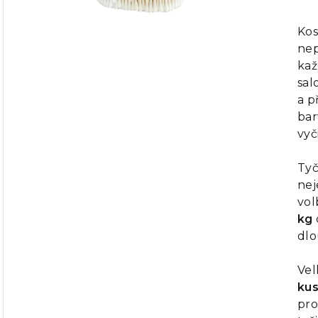
ho
pr
Kos
je
nep
0,0
kaž
z
sal
5
a p
hvě
bar
vyč
Tyč
nej
vol
kg
dlo
Vel
ku
pro