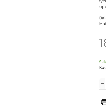
tyč
upe
Bal
Mat
1
Mě
cen
Sk
Kód
−