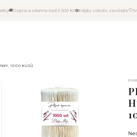
🚚
☎️
🤍
latby
Doprava zdarma nad 3 500 Kč
Kdyby cokoliv, zavolejte
Sn
INKY, 1000 KUSŮ
PIM
P
H
1
Pr
Ne