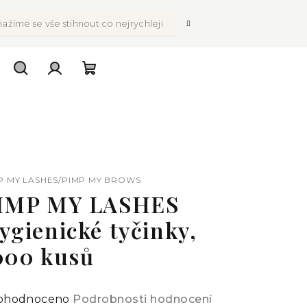
ažíme se vše stihnout co nejrychleji
Hledat
Přihlášení
Nákupní
košík
P MY LASHES/PIMP MY BROWS
IMP MY LASHES
ygienické tyčinky,
000 kusů
ůměrné
ohodnoceno
Podrobnosti hodnocení