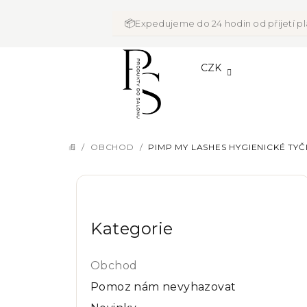
Přejít
na
📦
Expedujeme do 24 hodin od přijetí p
obsah
CZK
/
OBCHOD
/
PIMP MY LASHES HYGIENICKÉ TYČ
DOMŮ
P
Přeskočit
o
kategorie
Kategorie
s
t
Obchod
r
Pomoz nám nevyhazovat