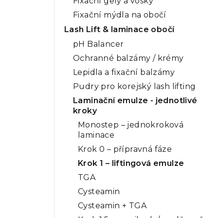
Fixační gely a vosky
Fixační mýdla na obočí
Lash Lift & laminace obočí
pH Balancer
Ochranné balzámy / krémy
Lepidla a fixační balzámy
Pudry pro korejský lash lifting
Laminační emulze - jednotlivé
kroky
Monostep – jednokroková
laminace
Krok 0 – přípravná fáze
Krok 1 – liftingová emulze
TGA
Cysteamin
Cysteamin + TGA