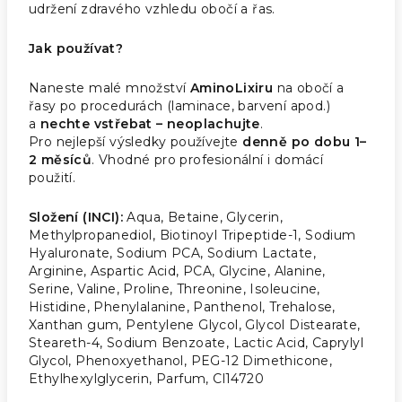
udržení zdravého vzhledu obočí a řas.
Jak používat?
Naneste malé množství
AminoLixiru
na obočí a
řasy po procedurách (laminace, barvení apod.)
a
nechte vstřebat – neoplachujte
.
Pro nejlepší výsledky používejte
denně po dobu 1–
2 měsíců
. Vhodné pro profesionální i domácí
použití.
Složení (INCI):
Aqua, Betaine, Glycerin,
Methylpropanediol, Biotinoyl Tripeptide-1, Sodium
Hyaluronate, Sodium PCA, Sodium Lactate,
Arginine, Aspartic Acid, PCA, Glycine, Alanine,
Serine, Valine, Proline, Threonine, Isoleucine,
Histidine, Phenylalanine, Panthenol, Trehalose,
Xanthan gum, Pentylene Glycol, Glycol Distearate,
Steareth-4, Sodium Benzoate, Lactic Acid, Caprylyl
Glycol, Phenoxyethanol, PEG-12 Dimethicone,
Ethylhexylglycerin, Parfum, Cl14720