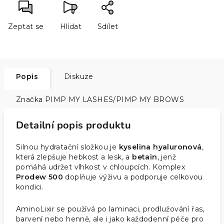
Zeptat se
Hlídat
Sdílet
Popis
Diskuze
Značka
PIMP MY LASHES/PIMP MY BROWS
Detailní popis produktu
Silnou hydratační složkou je
kyselina hyaluronová
,
která zlepšuje hebkost a lesk, a
betain
, jenž
pomáhá udržet vlhkost v chloupcích. Komplex
Prodew 500
doplňuje výživu a podporuje celkovou
kondici.
AminoLixir se používá po laminaci, prodlužování řas,
barvení nebo henně, ale i jako každodenní péče pro