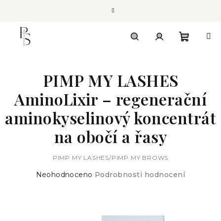
Přejít
na
obsah
Nákupn
Hledat
Přihlášení
PIMP MY LASHES
košík
AminoLixir – regenerační
aminokyselinový koncentrát
na obočí a řasy
PIMP MY LASHES/PIMP MY BROWS
Průměrné
Neohodnoceno
Podrobnosti hodnocení
hodnocení
produktu
je
0,0