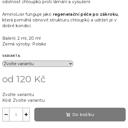
odolnost chloupků proti lámání a vysušení.
AminoLixir funguje jako
regenerační péče po zákroku
,
která pomáhá obnovit strukturu chloupků a udržet je v
dobré kondici.
Balení: 2 ml, 20 ml
Země výroby: Polsko
VARIANTA:
od
120 Kč
Měrná
Zvolte variantu
cena:
Kód:
Zvolte variantu
−
+
Do košíku