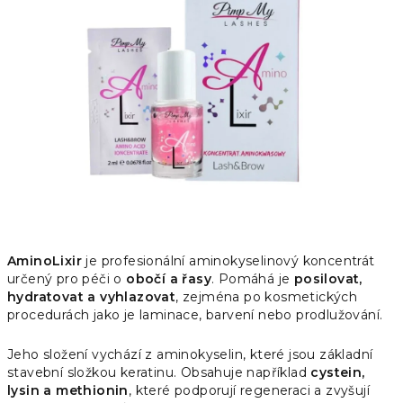
z
5
hvězdiček.
AminoLixir
je profesionální aminokyselinový koncentrát
určený pro péči o
obočí a řasy
. Pomáhá je
posilovat,
hydratovat a vyhlazovat
, zejména po kosmetických
procedurách jako je laminace, barvení nebo prodlužování.
Jeho složení vychází z aminokyselin, které jsou základní
stavební složkou keratinu. Obsahuje například
cystein,
lysin a methionin
, které podporují regeneraci a zvyšují