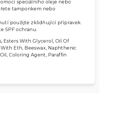
omocí speciálního oleje nebo
etřete tamponkem nebo
tí použijte zklidňující přípravek.
te SPF ochranu.
, Esters With Glycerol, Oil Of
er With Eth, Beeswax, Naphthenic
Oil, Coloring Agent, Paraffin