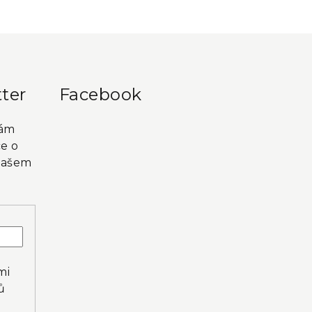
ter
Facebook
vám
e o
našem
mi
ů