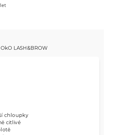
let
OkO LASH&BROW
tší chloupky
ě citlivé
plotě