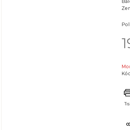
Bal
Ze
Pol
1
Mě
cen
Mo
Kód
Ti