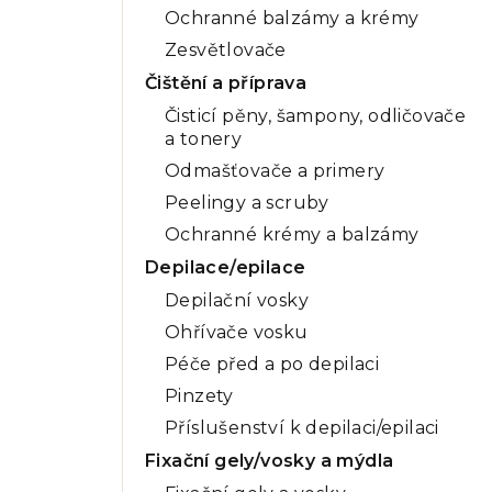
Ochranné balzámy a krémy
Zesvětlovače
Čištění a příprava
Čisticí pěny, šampony, odličovače
a tonery
Odmašťovače a primery
Peelingy a scruby
Ochranné krémy a balzámy
Depilace/epilace
Depilační vosky
Ohřívače vosku
Péče před a po depilaci
Pinzety
Příslušenství k depilaci/epilaci
Fixační gely/vosky a mýdla