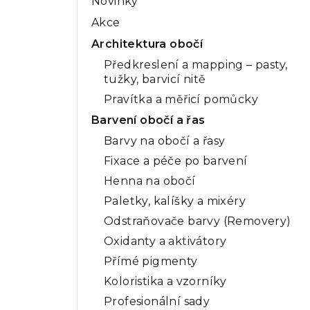
Novinky
a
Akce
n
Architektura obočí
n
Předkreslení a mapping – pasty,
tužky, barvicí nitě
í
Pravítka a měřicí pomůcky
p
Barvení obočí a řas
a
Barvy na obočí a řasy
n
Fixace a péče po barvení
Henna na obočí
e
Paletky, kalíšky a mixéry
l
Odstraňovače barvy (Removery)
Oxidanty a aktivátory
Přímé pigmenty
Koloristika a vzorníky
Profesionální sady