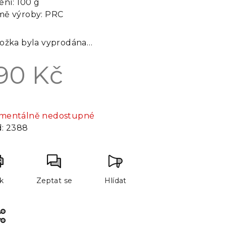
ení: 100 g
mě výroby: PRC
ožka byla vyprodána…
90 Kč
rná
a:
mentálně nedostupné
:
2388
sk
Zeptat se
Hlídat