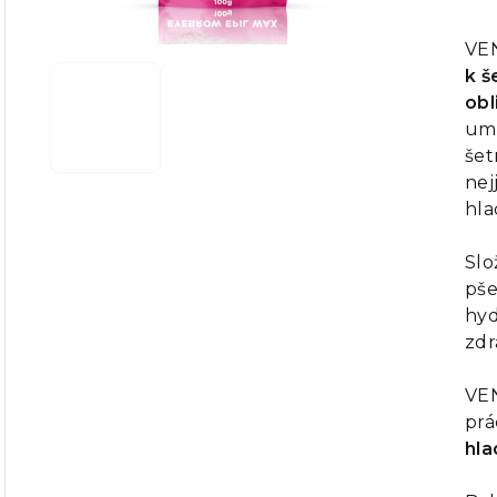
ho
pr
VEN
je
k š
0,0
obl
z
umo
5
šet
hvě
nej
hla
Slo
pše
hyd
zdr
VEN
prá
hla