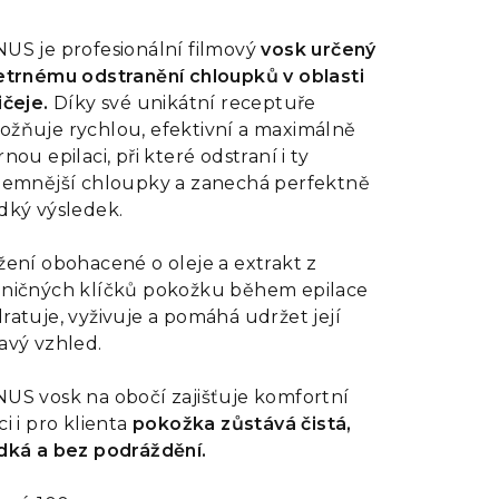
dnocení
oduktu
US je profesionální filmový
vosk určený
etrnému odstranění chloupků v oblasti
ičeje.
Díky své unikátní receptuře
žňuje rychlou, efektivní a maximálně
rnou epilaci, při které odstraní i ty
zdiček.
jemnější chloupky a zanechá perfektně
dký výsledek.
žení obohacené o oleje a extrakt z
ničných klíčků pokožku během epilace
ratuje, vyživuje a pomáhá udržet její
avý vzhled.
US vosk na obočí zajišťuje komfortní
ci i pro klienta
pokožka zůstává čistá,
dká a bez podráždění.