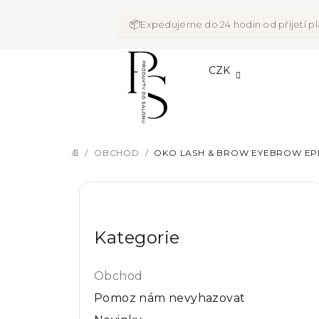
Přejít
na
📦
Expedujeme do 24 hodin od přijetí p
obsah
CZK
/
OBCHOD
/
OKO LASH & BROW EYEBROW EPI
DOMŮ
P
Přeskočit
o
kategorie
Kategorie
s
t
Obchod
r
Pomoz nám nevyhazovat