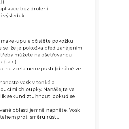
t)
 aplikace bez drolení
ící výsledek
 make-upu a očistěte pokožku
te se, že je pokožka před zahájením
otřeby můžete na ošetřovanou
 (talc).
ud se zcela nerozpustí (ideálně ve
naneste vosk v tenké a
doucími chloupky. Nanášejte ve
lik sekund ztuhnout, dokud se
vané oblasti jemně napněte. Vosk
 tahem proti směru růstu