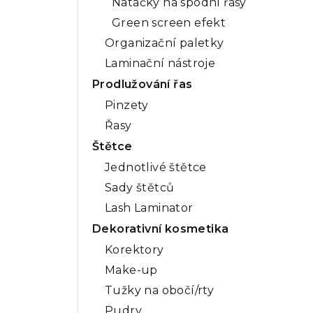
Natáčky na spodní řasy
Green screen efekt
Organizační paletky
Laminační nástroje
Prodlužování řas
Pinzety
Řasy
Štětce
Jednotlivé štětce
Sady štětců
Lash Laminator
Dekorativní kosmetika
Korektory
Make-up
Tužky na obočí/rty
Pudry