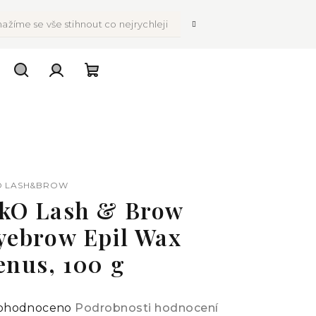
ažíme se vše stihnout co nejrychleji
Hledat
Přihlášení
Nákupní
košík
 LASH&BROW
kO Lash & Brow
yebrow Epil Wax
enus, 100 g
ůměrné
ohodnoceno
Podrobnosti hodnocení