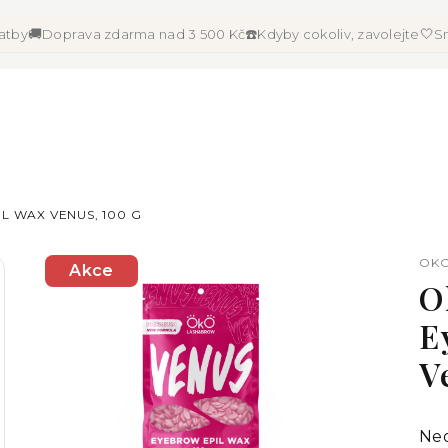
🚚
☎️
🤍
latby
Doprava zdarma nad 3 500 Kč
Kdyby cokoliv, zavolejte
Sn
L WAX VENUS, 100 G
OKO
Akce
O
E
V
Pr
Ne