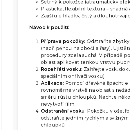
Šetrný k pokožce (atraumatický efek
Plastická, flexibilní textura – snadná
Zajišťuje hladký, čistý a dlouhotrvaj
Návod k použití:
Příprava pokožky:
Odstraňte zbytky
(např. pěnou na obočí a řasy). Ujistě
procedury zcela suchá. V případě p
oblast aplikovat tenkou vrstvu pudru
Rozehřátí vosku:
Zahřejte vosk, dok
speciálním ohřívači vosku).
Aplikace:
Pomocí dřevěné špachtle 
rovnoměrné vrstvě na oblast s nežá
směru růstu chloupků. Nechte něko
nevytvoří film.
Odstranění vosku:
Pokožku v ošetřo
odstraňte jedním rychlým a svižným
chloupků.