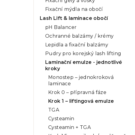
Fixační gely a vosky
Fixační mýdla na obočí
Lash Lift & laminace obočí
pH Balancer
Ochranné balzámy / krémy
Lepidla a fixační balzámy
Pudry pro korejský lash lifting
Laminační emulze - jednotlivé
kroky
Monostep – jednokroková
laminace
Krok 0 – přípravná fáze
Krok 1 – liftingová emulze
TGA
Cysteamin
Cysteamin + TGA