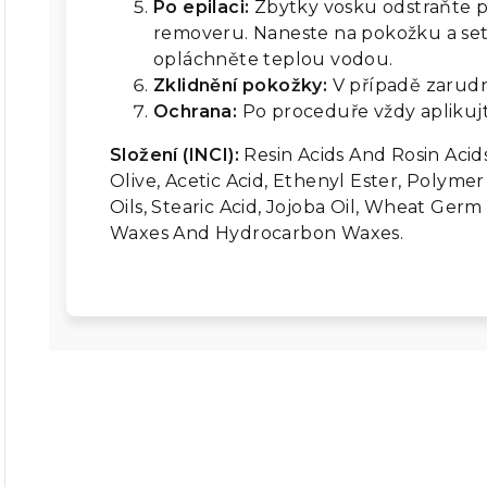
Po epilaci:
Zbytky vosku odstraňte p
removeru. Naneste na pokožku a s
opláchněte teplou vodou.
Zklidnění pokožky:
V případě zarudnu
Ochrana:
Po proceduře vždy aplikuj
Složení (INCI):
Resin Acids And Rosin Acids
Olive, Acetic Acid, Ethenyl Ester, Polym
Oils, Stearic Acid, Jojoba Oil, Wheat Germ 
Waxes And Hydrocarbon Waxes.