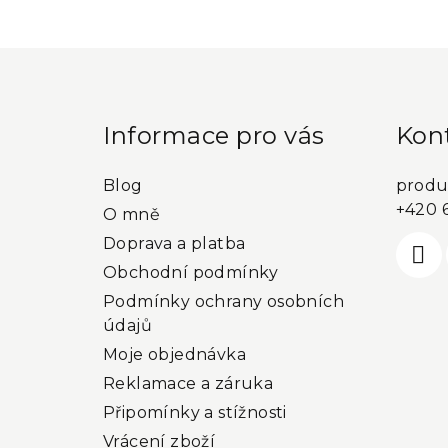
kategorie
Z
á
p
Informace pro vás
Kon
a
Blog
produ
t
+420 
O mně
í
Doprava a platba
Obchodní podmínky
Podmínky ochrany osobních
údajů
Moje objednávka
Reklamace a záruka
Připomínky a stížnosti
Vrácení zboží