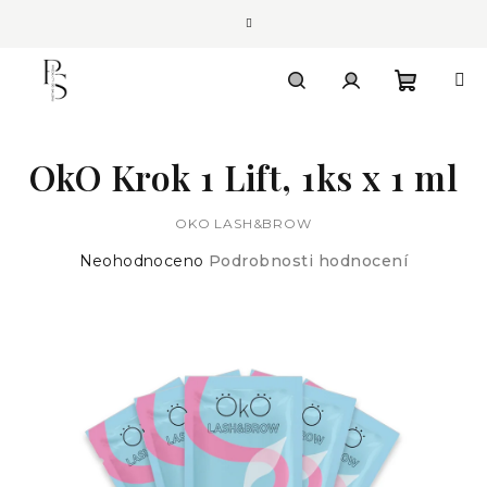
Přejít
na
obsah
Nákupn
Hledat
Přihlášení
OkO Krok 1 Lift, 1ks x 1 ml
košík
OKO LASH&BROW
Průměrné
Neohodnoceno
Podrobnosti hodnocení
hodnocení
produktu
je
0,0
z
5
hvězdiček.