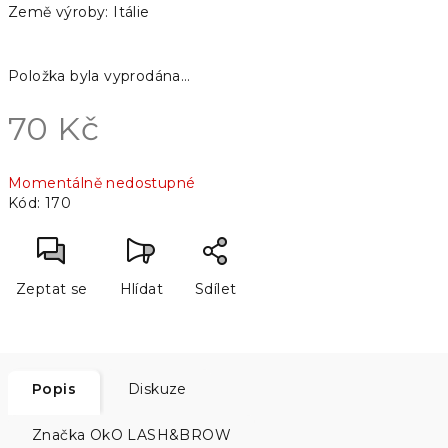
Země výroby: Itálie
Položka byla vyprodána…
70 Kč
Měrná
Momentálně nedostupné
cena:
Kód:
170
Zeptat se
Hlídat
Sdílet
Popis
Diskuze
Značka
OkO LASH&BROW