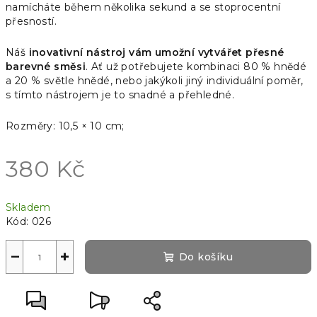
namícháte během několika sekund a se stoprocentní
přesností.
Náš
inovativní nástroj vám umožní vytvářet přesné
barevné směsi
. Ať už potřebujete kombinaci 80 % hnědé
a 20 % světle hnědé, nebo jakýkoli jiný individuální poměr,
s tímto nástrojem je to snadné a přehledné.
Rozměry: 10,5 × 10 cm;
380 Kč
Měrná
Skladem
cena:
Kód:
026
−
+
Do košíku