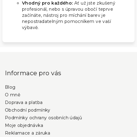
Vhodný pro každého:
Ať už jste zkušený
profesionál, nebo s úpravou obočí teprve
začínáte, nástroj pro míchání barev je
nepostradatelným pomocníkem ve vaší
výbavě.
Z
á
p
Informace pro vás
a
Blog
t
O mně
í
Doprava a platba
Obchodní podmínky
Podmínky ochrany osobních údajů
Moje objednávka
Reklamace a záruka