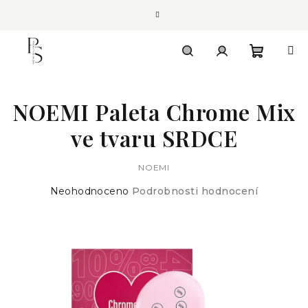
Přejít
na
obsah
Nákupn
Hledat
Přihlášení
NOEMI Paleta Chrome Mix
košík
ve tvaru SRDCE
NOEMI
Průměrné
Neohodnoceno
Podrobnosti hodnocení
hodnocení
produktu
je
0,0
z
5
hvězdiček.