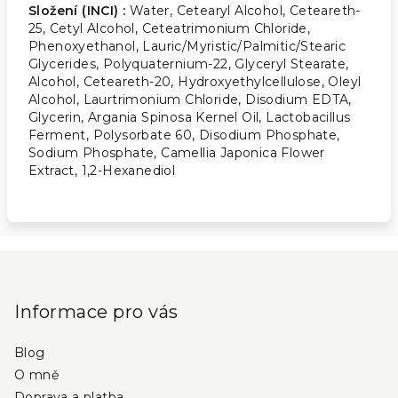
Složení (INCI) :
Water, Cetearyl Alcohol, Ceteareth-
25, Cetyl Alcohol, Ceteatrimonium Chloride,
Phenoxyethanol, Lauric/Myristic/Palmitic/Stearic
Glycerides, Polyquaternium-22, Glyceryl Stearate,
Alcohol, Ceteareth-20, Hydroxyethylcellulose, Oleyl
Alcohol, Laurtrimonium Chloride, Disodium EDTA,
Glycerin, Argania Spinosa Kernel Oil, Lactobacillus
Ferment, Polysorbate 60, Disodium Phosphate,
Sodium Phosphate, Camellia Japonica Flower
Extract, 1,2-Hexanediol
Z
á
p
Informace pro vás
a
Blog
t
O mně
í
Doprava a platba