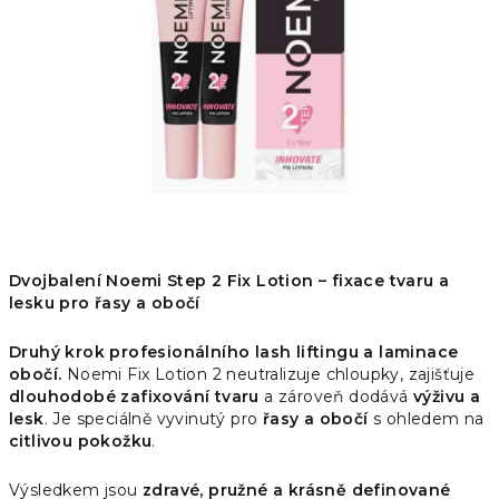
hvězdiček.
Dvojbalení Noemi Step 2 Fix Lotion – fixace tvaru a
lesku pro řasy a obočí
Druhý krok profesionálního lash liftingu a laminace
obočí.
Noemi Fix Lotion 2 neutralizuje chloupky, zajišťuje
dlouhodobé zafixování tvaru
a zároveň dodává
výživu a
lesk
. Je speciálně vyvinutý pro
řasy a obočí
s ohledem na
citlivou pokožku
.
Výsledkem jsou
zdravé, pružné a krásně definované