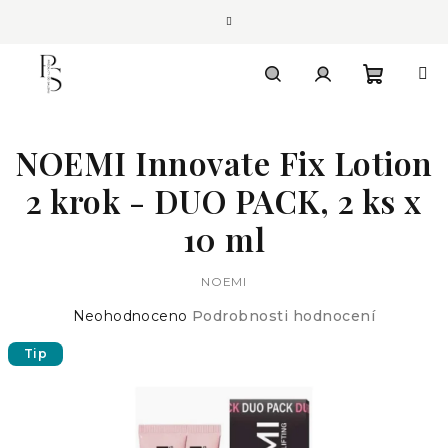
Přejít
na
obsah
Nákupn
Hledat
Přihlášení
NOEMI Innovate Fix Lotion
košík
2 krok - DUO PACK, 2 ks x
10 ml
NOEMI
Průměrné
Neohodnoceno
Podrobnosti hodnocení
hodnocení
Tip
produktu
je
0,0
z
5