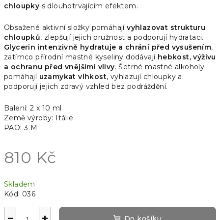
chloupky
s dlouhotrvajícím efektem.
Obsažené aktivní složky pomáhají
vyhlazovat strukturu
chloupků
, zlepšují jejich pružnost a podporují hydrataci.
Glycerin intenzivně hydratuje a chrání před vysušením
,
zatímco přírodní mastné kyseliny dodávají
hebkost, výživu
a ochranu před vnějšími vlivy
. Šetrné mastné alkoholy
pomáhají
uzamykat vlhkost
, vyhlazují chloupky a
podporují jejich zdravý vzhled bez podráždění.
Balení: 2 x 10 ml
Země výroby: Itálie
PAO: 3 M
810 Kč
Měrná
Skladem
cena:
Kód:
036
−
+
Do košíku