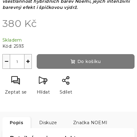
všestrannost hybridních barev Noemi, jejich intenzivní
barevný efekt i špičkovou výdrž.
380 Kč
Měrná
Skladem
cena:
Kód:
2593
−
+
Do košíku
Zeptat se
Hlídat
Sdílet
Popis
Diskuze
Značka
NOEMI