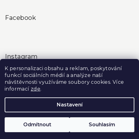
Facebook
Instagram
K personalizaci obsahu a reklam, poskytování
funkcí sociálních médií a analýze naší
návštěvnosti využíváme soubory cookies. Více
informací
zde
.
Sledovat na Instagramu
Nastavení
Copyright 2026
Produkty do salonu
. Všechna práva
vyhrazena.
Upravit nastavení cookies
Odmítnout
Souhlasím
Vytvořil Shoptet