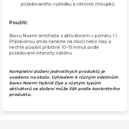
požadovaného výsledku a citlivosti chloupků.
Použití:
Barvu Noemi smíchejte s aktivátorem v poměru 1:1.
Připravenou směs naneste na obočí nebo řasy a
nechte působit přibližně 10–15 minut podle
požadované intenzity odstínu.
Kompletní složení jednotlivých produktů je
uvedeno na obalu. Vzhledem k různým odstínům
barev Noemi Hybrid Dye a různým typům
aktivátorů se složení může lišit podle konkrétního
produktu.
Z