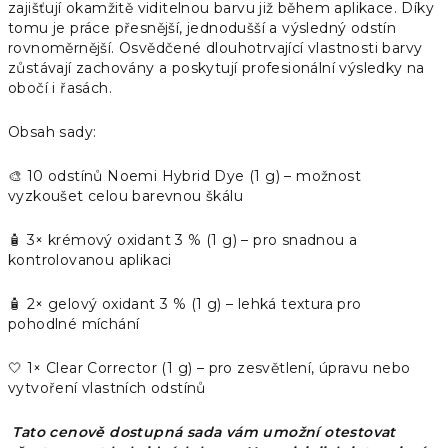
zajišťují okamžitě viditelnou barvu již během aplikace. Díky
tomu je práce přesnější, jednodušší a výsledný odstín
rovnoměrnější. Osvědčené dlouhotrvající vlastnosti barvy
zůstávají zachovány a poskytují profesionální výsledky na
obočí i řasách.
Obsah sady:
🎨 10 odstínů Noemi Hybrid Dye (1 g) – možnost
vyzkoušet celou barevnou škálu
🧴 3× krémový oxidant 3 % (1 g) – pro snadnou a
kontrolovanou aplikaci
🧴 2× gelový oxidant 3 % (1 g) – lehká textura pro
pohodlné míchání
🤍 1× Clear Corrector (1 g) – pro zesvětlení, úpravu nebo
vytvoření vlastních odstínů
Tato cenově dostupná sada vám umožní otestovat