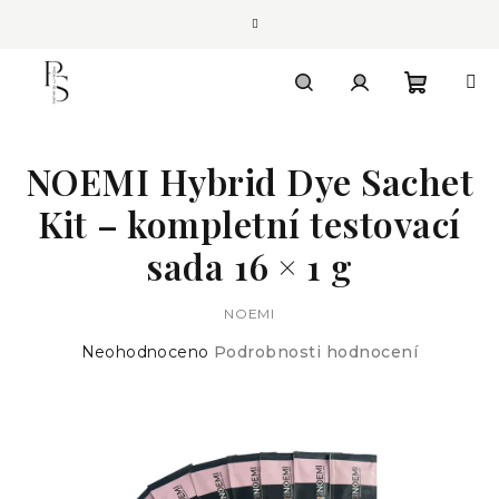
Přejít
na
obsah
Nákupn
Hledat
Přihlášení
NOEMI Hybrid Dye Sachet
košík
Kit – kompletní testovací
sada 16 × 1 g
NOEMI
Průměrné
Neohodnoceno
Podrobnosti hodnocení
hodnocení
produktu
je
0,0
z
5