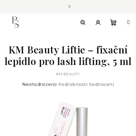
Přejít
na
obsah
Nákupn
Hledat
Přihlášení
KM Beauty Liftie – fixační
košík
lepidlo pro lash lifting, 5 ml
KM BEAUTY
Průměrné
Neohodnoceno
Podrobnosti hodnocení
hodnocení
produktu
je
0,0
z
5
hvězdiček.