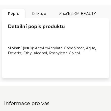
Popis
Diskuze
Značka
KM BEAUTY
Detailní popis produktu
Složení (INCI):
Acrylic/Acrylate Copolymer, Aqua,
Dextrin, Ethyl Alcohol, Propylene Glycol
Z
á
p
Informace pro vás
a