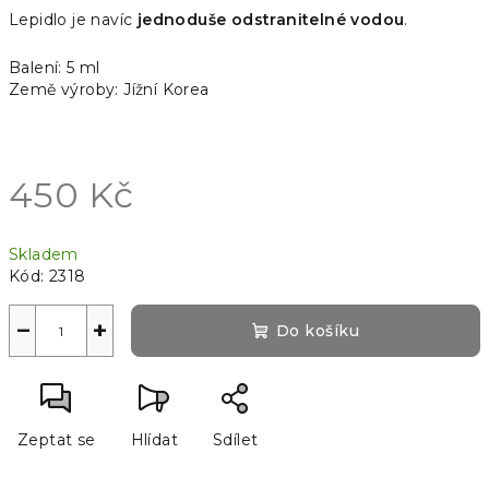
Lepidlo je navíc
jednoduše odstranitelné vodou
.
Balení: 5 ml
Země výroby: Jížní Korea
450 Kč
Měrná
Skladem
cena:
Kód:
2318
−
+
Do košíku
Zeptat se
Hlídat
Sdílet